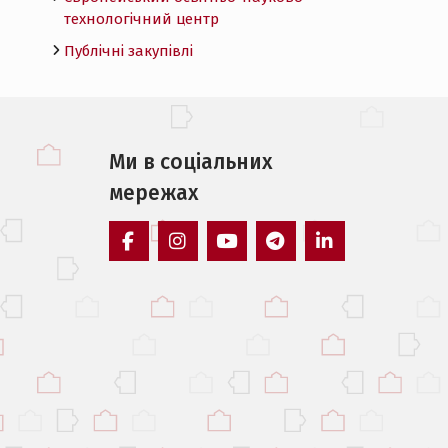
технологічний центр
Публічні закупівлі
Ми в соцiальних
мережах
facebook
instagram
youtube
telegram
linkedin