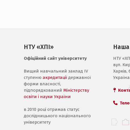
НТУ «ХПІ»
Наша
Офіційний сайт університету
НТУ «ХП
вул. Ки
Вищий навчальний заклад IV
Харків, 
ступеню
акредитації
державної
Україна
форми власності,
підпорядкований
Міністерству
Конт
освіти і науки України
Теле
в 2010 році отримав статус
дослідницького національного
університету