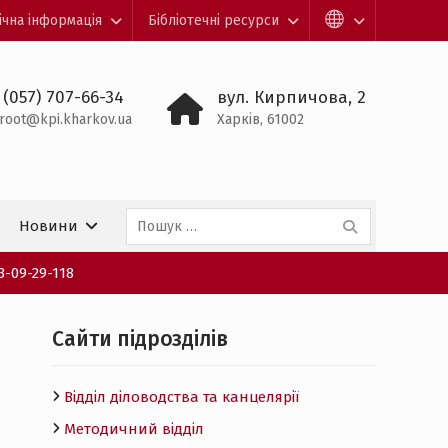
ічна інформація
Бібліотечні ресурси
 (057) 707-66-34
вул. Кирпичова, 2
root@kpi.kharkov.ua
Харків, 61002
Пошук:
Новини
3-09-29-118
Cайти підрозділів
Відділ діловодства та канцелярії
Методичний відділ