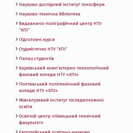
Науково-дослідний інститут Іоносфери
Науково-технічна бібліотека
Видавничо-поліграфічний центр НТУ
“ХПІ”
Підготовчі курси
Студмістечко НТУ “ХПІ”
Палац студентів
Харківський комп’ютерно-технологічний
фаховий коледж НТУ «ХПI»
Полтавський політехнічний фаховий
коледж НТУ «ХПI»
Міжгалузевий інститут післядипломної
освіти
Освітній центр «Німецький технічний
факультет»
Європейський освітньо-науково