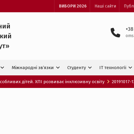
ВИБОРИ 2026
Наші сайти
Публ
ний
+38
ький
oms
ут»
Міжнародні зв’язки
Студенту
IT технологiї
обливих дітей. ХПІ розвиває інклюзивну освіту
20191017-1