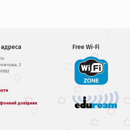
 адреса
Free Wi-Fi
I»
рпичова, 2
61002
акти
фонний довідник