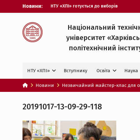
Перейти
Новини:
НТУ «ХПІ» готується до виборів
до
ректора
вмісту
Музичні таланти ХПІ запрошуються на
Всеукраїнський фестиваль «Червона
Національний техніч
рута – 2027»
університет «Харківс
ХПІ уклав угоду про партнерство з
ДержНДІ технологій кібербезпеки
політехнічний iнстит
Випускник ХПІ став
Головнокомандувачем Збройних Сил
України
НТУ «ХПІ»
Вступнику
Освіта
Наука
У Верховній Раді за участю ХПІ
обговорили перспективи українсько-
іспанського технологічного
Новини
Незвичайний майстер-клас для ос
партнерства
20191017-13-09-29-118