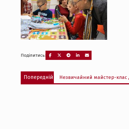
Поділитись:
Навігація
Попередній
Попередній
Незвичайний майстер-клас д
записів
запис: