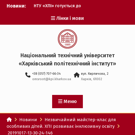
Перейти
Новини:
НТУ «ХПІ» готується до
до
виборів ректора
вмісту
Лінки і мови
Музичні таланти ХПІ
запрошуються на
Всеукраїнський
фестиваль «Червона
рута – 2027»
ХПІ уклав угоду про
Національний технічний університет
партнерство з ДержНДІ
«Харківський політехнічний iнститут»
технологій кібербезпеки
Випускник ХПІ став
+38 (057) 707-66-34
вул. Кирпичова, 2
Головнокомандувачем
omsroot@kpi.kharkov.ua
Харків, 61002
Збройних Сил України
У Верховній Раді за
участю ХПІ обговорили
перспективи українсько-
Меню
іспанського
технологічного
Новини
Незвичайний майстер-клас для
партнерства
особливих дітей. ХПІ розвиває інклюзивну освіту
20191017-13-30-24-146