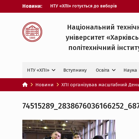
Перейти
Новини:
НТУ «ХПІ» готується до виборів
до
ректора
вмісту
Музичні таланти ХПІ запрошуються на
Всеукраїнський фестиваль «Червона
Національний техніч
рута – 2027»
університет «Харківс
ХПІ уклав угоду про партнерство з
ДержНДІ технологій кібербезпеки
політехнічний iнстит
Випускник ХПІ став
Головнокомандувачем Збройних Сил
України
НТУ «ХПІ»
Вступнику
Освіта
Наука
У Верховній Раді за участю ХПІ
обговорили перспективи українсько-
іспанського технологічного
Новини
ХПІ організував масштабний День
партнерства
74515289_2838676036166252_68