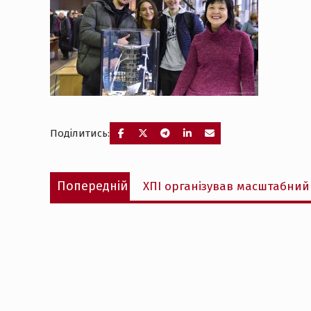
Поділитись:
Навігація
Попередній
Попередній
ХПІ організував масштабний
записів
запис: