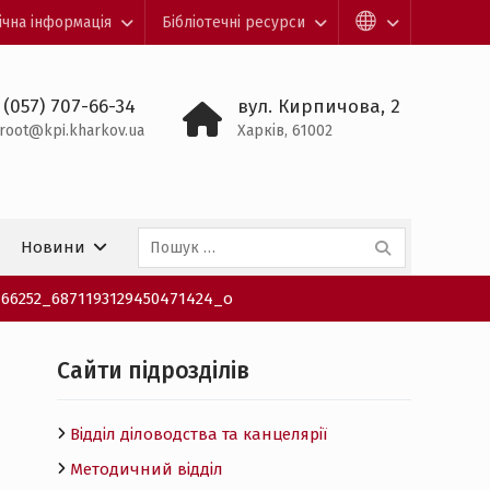
ічна інформація
Бібліотечні ресурси
 (057) 707-66-34
вул. Кирпичова, 2
root@kpi.kharkov.ua
Харків, 61002
Пошук:
Новини
166252_6871193129450471424_o
Cайти підрозділів
Відділ діловодства та канцелярії
Методичний відділ