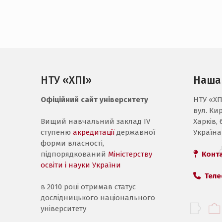
НТУ «ХПІ»
Наша
Офіційний сайт університету
НТУ «ХП
вул. Ки
Вищий навчальний заклад IV
Харків, 
ступеню
акредитації
державної
Україна
форми власності,
підпорядкований
Міністерству
Конт
освіти і науки України
Теле
в 2010 році отримав статус
дослідницького національного
університету