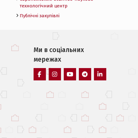
технологічний центр
Публічні закупівлі
Ми в соцiальних
мережах
facebook
instagram
youtube
telegram
linkedin