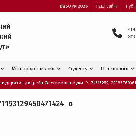
ВИБОРИ 2026
Наші сайти
Публ
ний
+38
ький
oms
ут»
Міжнародні зв’язки
Студенту
IT технологiї
 відкритих дверей і Фестиваль науки
74515289_2838676036
71193129450471424_o