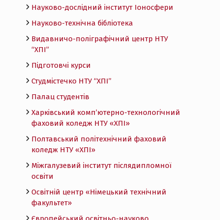
Науково-дослідний інститут Іоносфери
Науково-технічна бібліотека
Видавничо-поліграфічний центр НТУ
“ХПІ”
Підготовчі курси
Студмістечко НТУ “ХПІ”
Палац студентів
Харківський комп’ютерно-технологічний
фаховий коледж НТУ «ХПI»
Полтавський політехнічний фаховий
коледж НТУ «ХПI»
Міжгалузевий інститут післядипломної
освіти
Освітній центр «Німецький технічний
факультет»
Європейський освітньо-науково