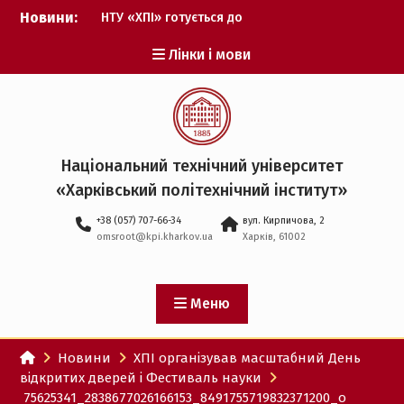
Перейти
Новини:
НТУ «ХПІ» готується до
до
виборів ректора
вмісту
Лінки і мови
Музичні таланти ХПІ
запрошуються на
Всеукраїнський
фестиваль «Червона
рута – 2027»
ХПІ уклав угоду про
Національний технічний університет
партнерство з ДержНДІ
«Харківський політехнічний iнститут»
технологій кібербезпеки
Випускник ХПІ став
+38 (057) 707-66-34
вул. Кирпичова, 2
Головнокомандувачем
omsroot@kpi.kharkov.ua
Харків, 61002
Збройних Сил України
У Верховній Раді за
участю ХПІ обговорили
перспективи українсько-
Меню
іспанського
технологічного
Новини
ХПІ організував масштабний День
партнерства
відкритих дверей і Фестиваль науки
75625341_2838677026166153_8491755719832371200_o