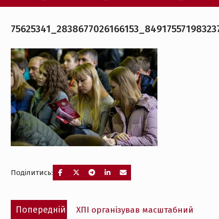
75625341_2838677026166153_84917557198323
Поділитись:
Навігація
Попередній
Попередній
ХПІ організував масштабний
записів
запис: