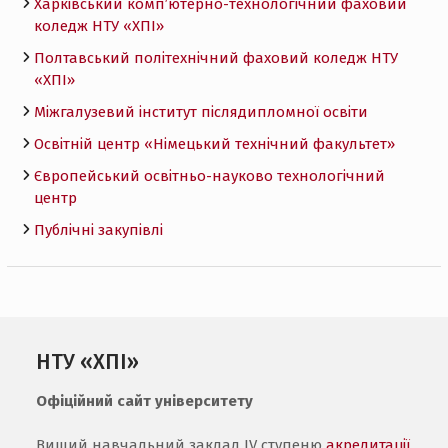
Харківський комп’ютерно-технологічний фаховий
коледж НТУ «ХПI»
Полтавський політехнічний фаховий коледж НТУ
«ХПI»
Міжгалузевий інститут післядипломної освіти
Освітній центр «Німецький технічний факультет»
Європейський освітньо-науково технологічний
центр
Публічні закупівлі
НТУ «ХПІ»
Офіційний сайт університету
Вищий навчальний заклад IV ступеню
акредитації