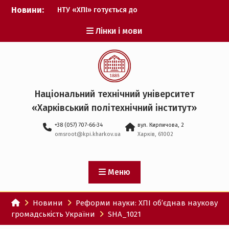
Перейти
Новини:
НТУ «ХПІ» готується до
до
виборів ректора
вмісту
Лінки і мови
Музичні таланти ХПІ
запрошуються на
Всеукраїнський
фестиваль «Червона
рута – 2027»
ХПІ уклав угоду про
Національний технічний університет
партнерство з ДержНДІ
«Харківський політехнічний iнститут»
технологій кібербезпеки
Випускник ХПІ став
+38 (057) 707-66-34
вул. Кирпичова, 2
Головнокомандувачем
omsroot@kpi.kharkov.ua
Харків, 61002
Збройних Сил України
У Верховній Раді за
участю ХПІ обговорили
перспективи українсько-
Меню
іспанського
технологічного
Новини
Реформи науки: ХПІ об’єднав наукову
партнерства
громадськість України
SHA_1021