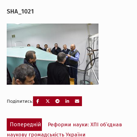
SHA_1021
Поділитись:
Навігація
Попередній
Попередній
Реформи науки: ХПІ об’єднав
записів
запис:
наукову громадськість України