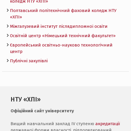
коледж НТУ «ХПI»
Полтавський політехнічний фаховий коледж НТУ
«ХПI»
Міжгалузевий інститут післядипломної освіти
Освітній центр «Німецький технічний факультет»
Європейський освітньо-науково технологічний
центр
Публічні закупівлі
НТУ «ХПІ»
Офіційний сайт університету
Вищий навчальний заклад IV ступеню
акредитації
державної форми власності, підпорядкований