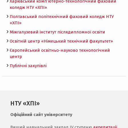
Харківський комп’ютерно-технологічний фаховий
коледж НТУ «ХПI»
Полтавський політехнічний фаховий коледж НТУ
«ХПI»
Міжгалузевий інститут післядипломної освіти
Освітній центр «Німецький технічний факультет»
Європейський освітньо-науково технологічний
центр
Публічні закупівлі
НТУ «ХПІ»
Офіційний сайт університету
Вищий навчальний заклад IV ступеню
акредитації