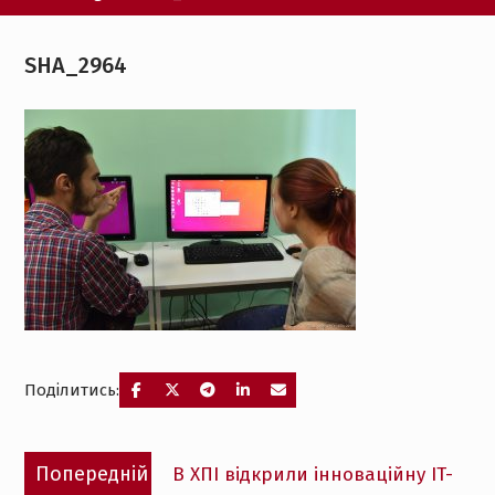
SHA_2964
Поділитись:
Навігація
Попередній
Попередній
В ХПІ відкрили інноваційну IT-
записів
запис: