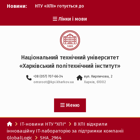
Перейти
Новини:
НТУ «ХПІ» готується до
до
виборів ректора
вмісту
Лінки і мови
Музичні таланти ХПІ
запрошуються на
Всеукраїнський
фестиваль «Червона
рута – 2027»
ХПІ уклав угоду про
Національний технічний університет
партнерство з ДержНДІ
«Харківський політехнічний iнститут»
технологій кібербезпеки
Випускник ХПІ став
+38 (057) 707-66-34
вул. Кирпичова, 2
Головнокомандувачем
omsroot@kpi.kharkov.ua
Харків, 61002
Збройних Сил України
У Верховній Раді за
участю ХПІ обговорили
перспективи українсько-
Меню
іспанського
технологічного
IT-новини НТУ "ХПІ"
В ХПІ відкрили
партнерства
інноваційну IT-лабораторію за підтримки компанії
GlobalLogic
SHA_2964