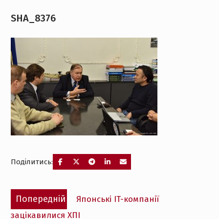
SHA_8376
Поділитись:
Навігація
Попередній
Попередній
Японські IT-компанії
записів
запис:
зацікавилися ХПІ