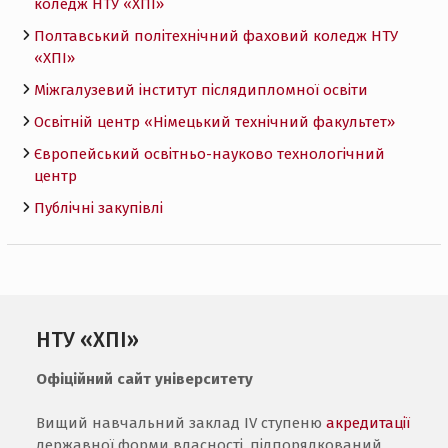
коледж НТУ «ХПI»
Полтавський політехнічний фаховий коледж НТУ
«ХПI»
Міжгалузевий інститут післядипломної освіти
Освітній центр «Німецький технічний факультет»
Європейський освітньо-науково технологічний
центр
Публічні закупівлі
НТУ «ХПІ»
Офіційний сайт університету
Вищий навчальний заклад IV ступеню
акредитації
державної форми власності, підпорядкований