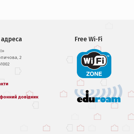
 адреса
Free Wi-Fi
I»
рпичова, 2
61002
акти
фонний довідник