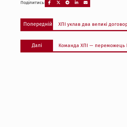
Поділитись:
Навігація
Попередній
Попередній
ХПІ уклав два великі догов
записів
запис:
Наступний
Далі
Команда ХПІ — переможець
запис: