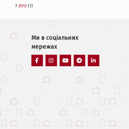
2012
(1)
Ми в соцiальних
мережах
facebook
instagram
youtube
telegram
linkedin