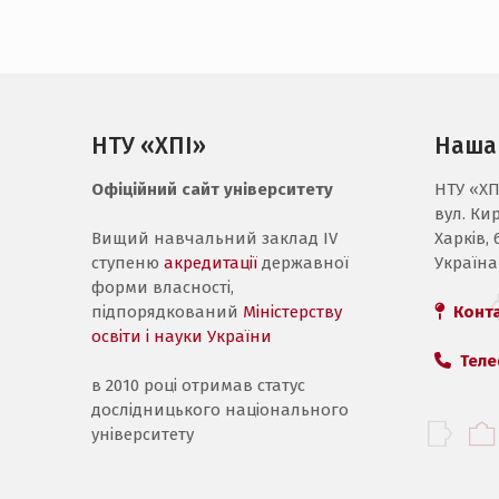
НТУ «ХПІ»
Наша
Офіційний сайт університету
НТУ «ХП
вул. Ки
Вищий навчальний заклад IV
Харків, 
ступеню
акредитації
державної
Україна
форми власності,
підпорядкований
Міністерству
Конт
освіти і науки України
Теле
в 2010 році отримав статус
дослідницького національного
університету