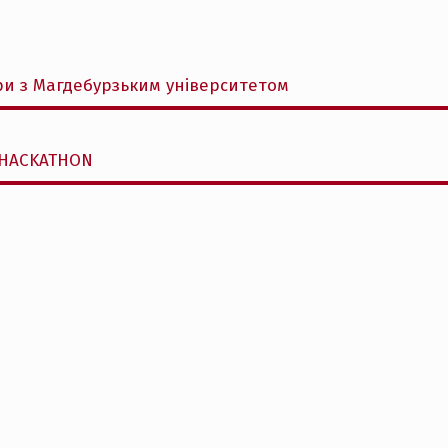
ори з Магдебурзьким університетом
 HACKATHON