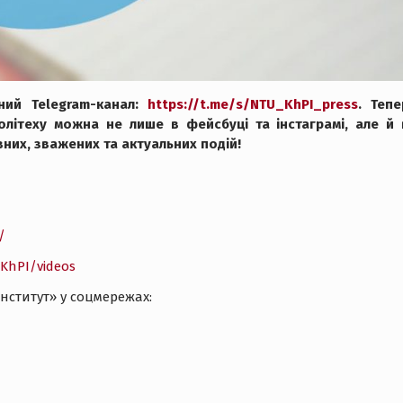
ний Telegram-канал:
https://t.me/s/NTU_KhPI_press
. Тепе
олітеху можна не лише в фейсбуці та інстаграмі, але й 
вних, зважених та актуальних подій!
/
KhPI/videos
інститут» у соцмережах: