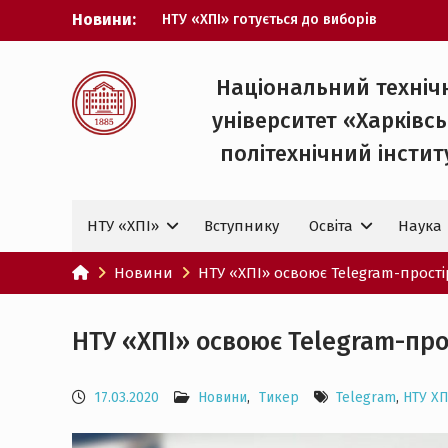
Перейти
Новини:
НТУ «ХПІ» готується до виборів
до
ректора
вмісту
Музичні таланти ХПІ запрошуються на
Всеукраїнський фестиваль «Червона
Національний техніч
рута – 2027»
університет «Харківс
ХПІ уклав угоду про партнерство з
ДержНДІ технологій кібербезпеки
політехнічний iнстит
Випускник ХПІ став
Головнокомандувачем Збройних Сил
України
НТУ «ХПІ»
Вступнику
Освіта
Наука
У Верховній Раді за участю ХПІ
обговорили перспективи українсько-
іспанського технологічного
Новини
НТУ «ХПІ» освоює Telegram-прості
партнерства
НТУ «ХПІ» освоює Telegram-про
17.03.2020
Новини
,
Тикер
Telegram
,
НТУ ХП