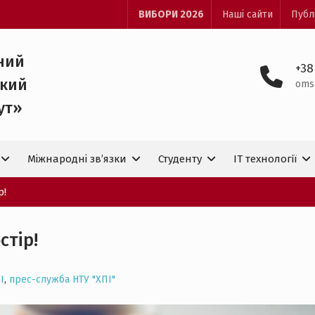
ВИБОРИ 2026
Наші сайти
Публ
ний
+38
ький
oms
ут»
Міжнародні зв’язки
Студенту
IT технологiї
р!
стір!
І
,
прес-служба НТУ "ХПІ"