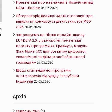
Презентації про навчання в Німеччині від
DAAD Ukraine
05.06.2026
Обсерваторія Великої Хартії оголошує про
відкриття Конкурсу студентських есе MCO
2026
28.05.2026
р
в
Запрошуємо на Літню онлайн-школу
EU4DEFA 2.0. у рамках імплементації
проєкту Програми ЄС Еразмус+, модуль
Жан Моне «ЄС для розвитку цифрової,
екологічної та фінансової обізнаності
громадян»
27.05.2026
Щодо стипендійної програми
«Darmasiswa» від уряду Республіки
Індонезія
25.05.2026
Архів
Серпень 2026
(1)