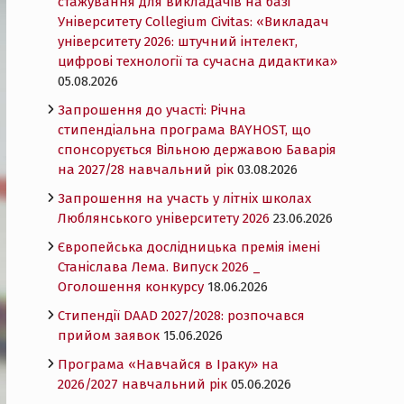
стажування для викладачів на базі
Університету Collegium Civitas: «Викладач
університету 2026: штучний інтелект,
цифрові технології та сучасна дидактика»
05.08.2026
Запрошення до участі: Річна
стипендіальна програма BAYHOST, що
спонсорується Вільною державою Баварія
на 2027/28 навчальний рік
03.08.2026
Запрошення на участь у літніх школах
Люблянського університету 2026
23.06.2026
Європейська дослідницька премія імені
Станіслава Лема. Випуск 2026 _
Оголошення конкурсу
18.06.2026
Cтипендії DAAD 2027/2028: розпочався
прийом заявок
15.06.2026
Програма «Навчайся в Іраку» на
2026/2027 навчальний рік
05.06.2026