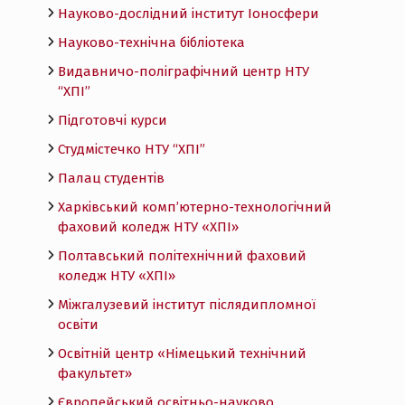
Науково-дослідний інститут Іоносфери
Науково-технічна бібліотека
Видавничо-поліграфічний центр НТУ
“ХПІ”
Підготовчі курси
Студмістечко НТУ “ХПІ”
Палац студентів
Харківський комп’ютерно-технологічний
фаховий коледж НТУ «ХПI»
Полтавський політехнічний фаховий
коледж НТУ «ХПI»
Міжгалузевий інститут післядипломної
освіти
Освітній центр «Німецький технічний
факультет»
Європейський освітньо-науково