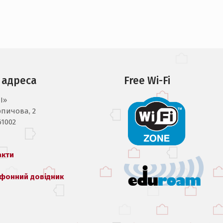
 адреса
Free Wi-Fi
I»
рпичова, 2
61002
акти
фонний довідник