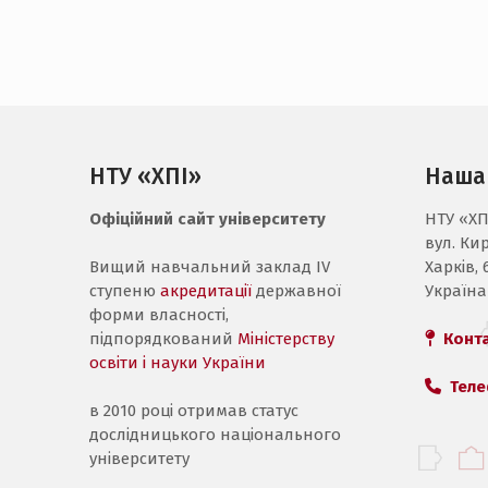
НТУ «ХПІ»
Наша
Офіційний сайт університету
НТУ «ХП
вул. Ки
Вищий навчальний заклад IV
Харків, 
ступеню
акредитації
державної
Україна
форми власності,
підпорядкований
Міністерству
Конт
освіти і науки України
Теле
в 2010 році отримав статус
дослідницького національного
університету