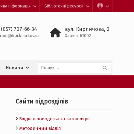
ічна інформація
Бібліотечні ресурси
 (057) 707-66-34
вул. Кирпичова, 2
root@kpi.kharkov.ua
Харків, 61002
Пошук:
Новини
Cайти підрозділів
Відділ діловодства та канцелярії
Методичний відділ