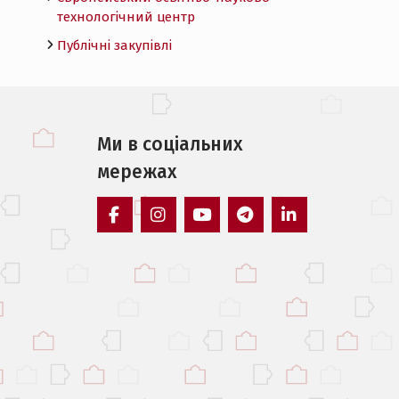
технологічний центр
Публічні закупівлі
Ми в соцiальних
мережах
facebook
instagram
youtube
telegram
linkedin