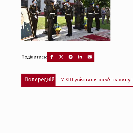
Поділитись:
Навігація
Попередній
Попередній
У ХПІ увічнили пам’ять випус
записів
запис: