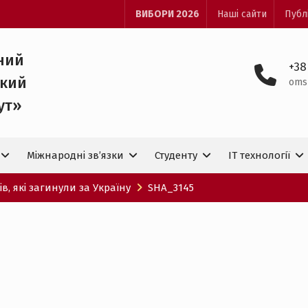
ВИБОРИ 2026
Наші сайти
Публ
ний
+38
ький
oms
ут»
Міжнародні зв’язки
Студенту
IT технологiї
в, які загинули за Україну
SHA_3145