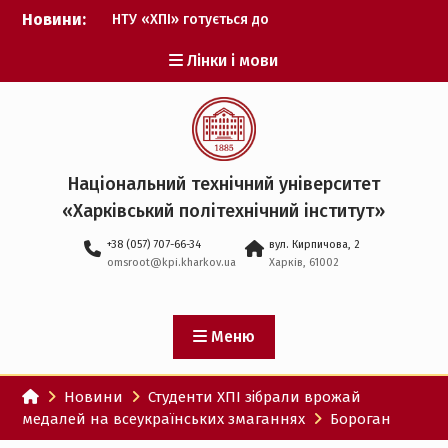
Перейти
Новини:
НТУ «ХПІ» готується до
до
виборів ректора
вмісту
Лінки і мови
Музичні таланти ХПІ
запрошуються на
Всеукраїнський
фестиваль «Червона
рута – 2027»
ХПІ уклав угоду про
Національний технічний університет
партнерство з ДержНДІ
«Харківський політехнічний iнститут»
технологій кібербезпеки
Випускник ХПІ став
+38 (057) 707-66-34
вул. Кирпичова, 2
Головнокомандувачем
omsroot@kpi.kharkov.ua
Харків, 61002
Збройних Сил України
У Верховній Раді за
участю ХПІ обговорили
перспективи українсько-
Меню
іспанського
технологічного
Новини
Студенти ХПІ зібрали врожай
партнерства
медалей на всеукраїнських змаганнях
Бороган