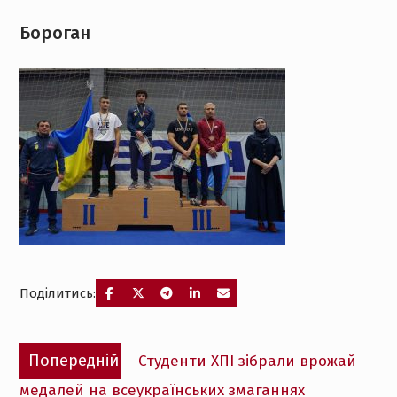
Бороган
Поділитись:
Навігація
Попередній
Попередній
Студенти ХПІ зібрали врожай
записів
запис:
медалей на всеукраїнських змаганнях