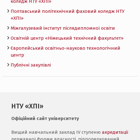
коледж НТУ «ХПI»
Полтавський політехнічний фаховий коледж НТУ
«ХПI»
Міжгалузевий інститут післядипломної освіти
Освітній центр «Німецький технічний факультет»
Європейський освітньо-науково технологічний
центр
Публічні закупівлі
НТУ «ХПІ»
Офіційний сайт університету
Вищий навчальний заклад IV ступеню
акредитації
державної форми власності, підпорядкований