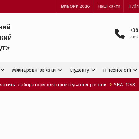
ВИБОРИ 2026
Наші сайти
Публ
ний
+38
ький
oms
ут»
Міжнародні зв’язки
Студенту
IT технологiї
оваційна лабораторія для проектування роботів
SHA_1248