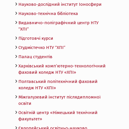
Науково-дослідний інститут Іоносфери
Науково-технічна бібліотека
Видавничо-поліграфічний центр НТУ
“ХПІ”
Підготовчі курси
Студмістечко НТУ “ХПІ”
Палац студентів
Харківський комп’ютерно-технологічний
фаховий коледж НТУ «ХПI»
Полтавський політехнічний фаховий
коледж НТУ «ХПI»
Міжгалузевий інститут післядипломної
освіти
Освітній центр «Німецький технічний
факультет»
Європейський освітньо-науково