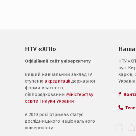
НТУ «ХПІ»
Наша
Офіційний сайт університету
НТУ «ХП
вул. Ки
Вищий навчальний заклад IV
Харків, 
ступеню
акредитації
державної
Україна
форми власності,
підпорядкований
Міністерству
Конт
освіти і науки України
Теле
в 2010 році отримав статус
дослідницького національного
університету