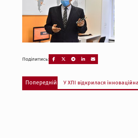
Поділитись:
Навігація
Попередній
Попередній
У ХПІ відкрилася інноваційн
записів
запис: