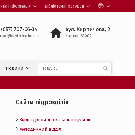
ічна інформація
Бібліотечні ресурси
 (057) 707-66-34
вул. Кирпичова, 2
root@kpi.kharkov.ua
Харків, 61002
Пошук:
Новини
Cайти підрозділів
Відділ діловодства та канцелярії
Методичний відділ