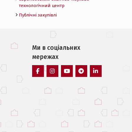
технологічний центр
Публічні закупівлі
Ми в соцiальних
мережах
facebook
instagram
youtube
telegram
linkedin