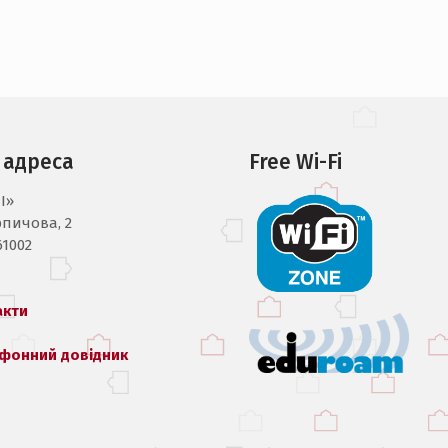
 адреса
Free Wi-Fi
I»
рпичова, 2
61002
акти
фонний довідник