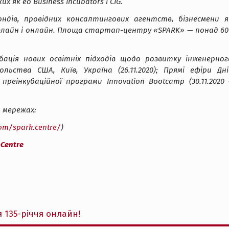
як eō Business Incubators і CIG.
ндів, провідних консалтингових агентств, бізнесмени я
флайн і онлайн. Площа стартап-центру «SPARK» — понад 60
ація нових освітніх підходів щодо розвитку інженерног
ьства США, Київ, Україна (26.11.2020); Прямі ефіри Дні
 преінкубаційної програми Innovation Bootcamp (30.11.2020 
 мережах:
om/spark.centre/
)
Centre
 135-річчя онлайн!