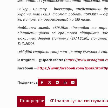
міжнародних і українських стартап-проєктах, таких 
Спікери Центру — інвестори, представники фо
України, так і США. Формат роботи «SPARK» — о
кв. метрів, він розрахований на 150 місць.
Найближчі заходи «SPARK»: «Розробка та апроб
підприємництва» за грантової підтримки Посол
відкритих дверей Політеху (29.11.2020); Початок
12.12.2020).
Офіційні сторінки стартап-центру «SPARK» в соц.
Instagram — @spark.centre
(
https://www.instagram.c
Facebook —
https://www.facebook.com/Spark.StartUp
Поділитись:
Навігація
Попередній
Попередній
ХПІ запрошує на святкування
записів
запис: