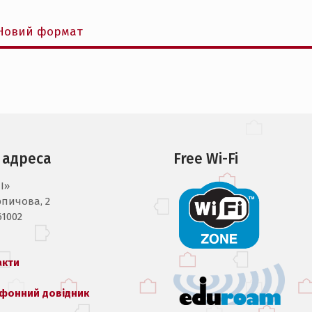
 Новий формат
 адреса
Free Wi-Fi
I»
рпичова, 2
61002
акти
фонний довідник