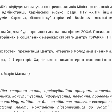
RK» відбудеться за участю представників Міністерства освіти 
адміністрації, Харківської міської ради, НТУ «ХПІ», інши
умів Харкова, бізнес-інкубаторів: eō Business Incubators
ї онлайн, яка буде проводитися на платформі ZOOM. Посиланн
сторінках в соціальних мережах стартап-центру «SPARK» і НТ
их гостей, презентація Центру, інтерв’ю з молодими вченими.
ера, 4 (територія Харківського комп’ютерно-технологічног
н. Марія Маслак).
І»: стартап-школа, преінкубаційна програма Innovatio
имка, консультування, інформування, навчання, проведенн
, co-working, майданчик для заходів, технологічна експертиз
Bootcamp мають можливість підготуватися до участі 