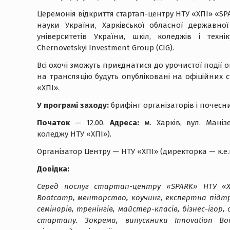
Церемонія відкриття стартап-центру НТУ «ХПІ» «SPA
науки України, Харківської обласної державної 
університетів України, шкіл, коледжів і технік
Chernovetskyi Investment Group (CIG).
Всі охочі зможуть приєднатися до урочистої поді
на трансляцію будуть опубліковані на офіційних 
«ХПІ».
У програмі заходу:
брифінг організаторів і почесн
Початок
— 12.00.
Адреса:
м. Харків, вул. Маніз
коледжу НТУ «ХПІ»).
Організатор Центру — НТУ «ХПІ» (директорка — к.е.
Довідка:
Серед послуг стартап-центру «SPARK» НТУ «ХП
Bootcamp, менторство, коучинг, експертна підтр
семінарів, тренінгів, майстер-класів, бізнес-ігор
стартапу. Зокрема, випускники Innovation 