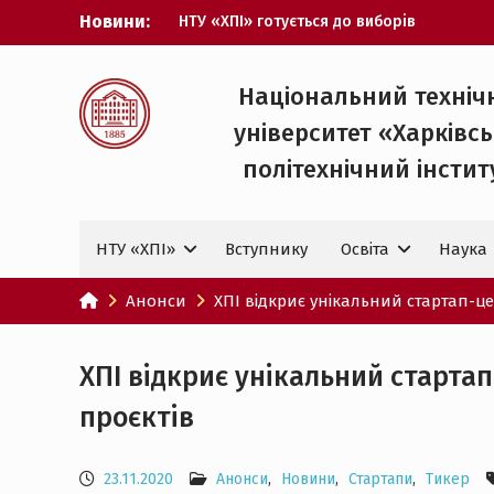
Перейти
Новини:
НТУ «ХПІ» готується до виборів
до
ректора
вмісту
Музичні таланти ХПІ запрошуються на
Всеукраїнський фестиваль «Червона
Національний техніч
рута – 2027»
університет «Харківс
ХПІ уклав угоду про партнерство з
ДержНДІ технологій кібербезпеки
політехнічний iнстит
Випускник ХПІ став
Головнокомандувачем Збройних Сил
України
НТУ «ХПІ»
Вступнику
Освіта
Наука
У Верховній Раді за участю ХПІ
обговорили перспективи українсько-
іспанського технологічного
Анонси
ХПІ відкриє унікальний стартап-ц
партнерства
ХПІ відкриє унікальний старта
проєктів
23.11.2020
Анонси
,
Новини
,
Стартапи
,
Тикер