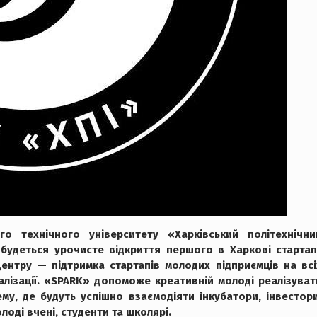
го технічного університету «Харківський політехнічни
дбудеться урочисте відкриття першого в Харкові стартап
ентру — підтримка стартапів молодих підприємців на всі
іалізації. «SPARK» допоможе креативній молоді реалізуват
му, де будуть успішно взаємодіяти інкубатори, інвестори
лоді вчені, студенти та школярі.