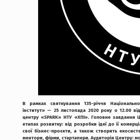
В рамках святкування 135-річчя Національно
інститут» — 25 листопада 2020 року о 12.00 ві
центру «SPARK» НТУ «ХПІ». Головне завдання Ц
етапах розвитку: від розробки ідеї до її комерц
свої бізнес-проєкти, а також створить екосисте
ментори, фірми, стартапери. Аудиторія Центру: мо