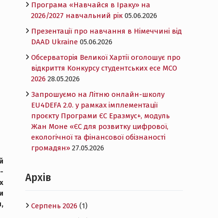
Програма «Навчайся в Іраку» на
2026/2027 навчальний рік
05.06.2026
Презентації про навчання в Німеччині від
DAAD Ukraine
05.06.2026
Обсерваторія Великої Хартії оголошує про
відкриття Конкурсу студентських есе MCO
2026
28.05.2026
Запрошуємо на Літню онлайн-школу
EU4DEFA 2.0. у рамках імплементації
проєкту Програми ЄС Еразмус+, модуль
Жан Моне «ЄС для розвитку цифрової,
екологічної та фінансової обізнаності
громадян»
27.05.2026
й
-
Архів
х
и
,
Серпень 2026
(1)