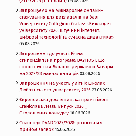
(21.09.2026 р., онлайн)
06.08.2026
Запрошуємо на міжнародне онлайн-
стажування для викладачів на базі
Університету Collegium Civitas: «Викладач
університету 2026: штучний інтелект,
цифрові технології та сучасна дидактика»
05.08.2026
Запрошення до участі: Річна
стипендіальна програма BAYHOST, що
спонсорується Вільною державою Баварія
на 2027/28 навчальний рік
03.08.2026
Запрошення на участь у літніх школах
Люблянського університету 2026
23.06.2026
Європейська дослідницька премія імені
Станіслава Лема. Випуск 2026 _
Оголошення конкурсу
18.06.2026
Cтипендії DAAD 2027/2028: розпочався
прийом заявок
15.06.2026