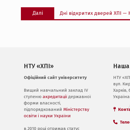
Наступний
Далі
Дні відкритих дверей ХПІ —
запис:
НТУ «ХПІ»
Наша
Офіційний сайт університету
НТУ «ХП
вул. Ки
Вищий навчальний заклад IV
Харків, 
ступеню
акредитації
державної
Україна
форми власності,
підпорядкований
Міністерству
Конт
освіти і науки України
Теле
в 2010 році отримав статус