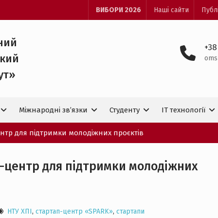
ВИБОРИ 2026
Наші сайти
Публ
ний
+38
ький
oms
ут»
Міжнародні зв’язки
Студенту
IT технологiї
ентр для підтримки молодіжних проєктів
п-центр для підтримки молодіжних
НТУ ХПІ
,
стартап-центр «SPARK»
,
стартапи