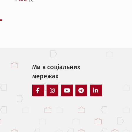
Ми в соцiальних
мережах
facebook
instagram
youtube
telegram
linkedin