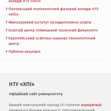
коледж НТУ «ХПI»
Полтавський політехнічний фаховий коледж НТУ
«ХПI»
Міжгалузевий інститут післядипломної освіти
Освітній центр «Німецький технічний факультет»
Європейський освітньо-науково технологічний
центр
Публічні закупівлі
НТУ «ХПІ»
Офіційний сайт університету
Вищий навчальний заклад IV ступеню
акредитації
державної форми власності, підпорядкований