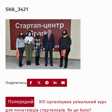
SHA_3421
Поділитись:
Навігація
Попередній
Попередній
ХПІ організував унікальний курс
записів
запис:
для початківців стартаперів. Як це було?