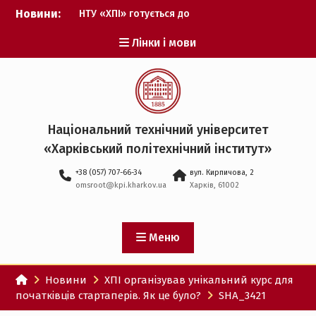
Перейти
Новини:
НТУ «ХПІ» готується до
до
виборів ректора
вмісту
Лінки і мови
Музичні таланти ХПІ
запрошуються на
Всеукраїнський
фестиваль «Червона
рута – 2027»
ХПІ уклав угоду про
Національний технічний університет
партнерство з ДержНДІ
«Харківський політехнічний iнститут»
технологій кібербезпеки
Випускник ХПІ став
+38 (057) 707-66-34
вул. Кирпичова, 2
Головнокомандувачем
omsroot@kpi.kharkov.ua
Харків, 61002
Збройних Сил України
У Верховній Раді за
участю ХПІ обговорили
перспективи українсько-
Меню
іспанського
технологічного
Новини
ХПІ організував унікальний курс для
партнерства
початківців стартаперів. Як це було?
SHA_3421