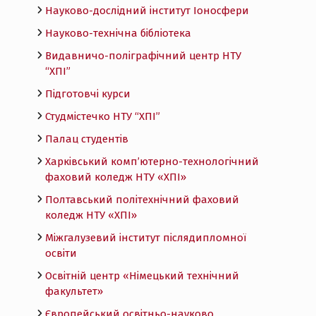
Науково-дослідний інститут Іоносфери
Науково-технічна бібліотека
Видавничо-поліграфічний центр НТУ
“ХПІ”
Підготовчі курси
Студмістечко НТУ “ХПІ”
Палац студентів
Харківський комп’ютерно-технологічний
фаховий коледж НТУ «ХПI»
Полтавський політехнічний фаховий
коледж НТУ «ХПI»
Міжгалузевий інститут післядипломної
освіти
Освітній центр «Німецький технічний
факультет»
Європейський освітньо-науково