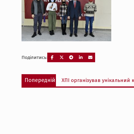
Поділитись:
Навігація
Попередній
Попередній
ХПІ організував унікальний к
записів
запис: