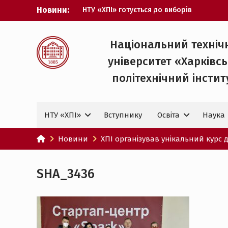
Перейти
Новини:
НТУ «ХПІ» готується до виборів
до
ректора
вмісту
Музичні таланти ХПІ запрошуються на
Всеукраїнський фестиваль «Червона
Національний техніч
рута – 2027»
університет «Харківс
ХПІ уклав угоду про партнерство з
ДержНДІ технологій кібербезпеки
політехнічний iнстит
Випускник ХПІ став
Головнокомандувачем Збройних Сил
України
НТУ «ХПІ»
Вступнику
Освіта
Наука
У Верховній Раді за участю ХПІ
обговорили перспективи українсько-
іспанського технологічного
Новини
ХПІ організував унікальний курс д
партнерства
SHA_3436