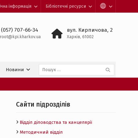
ічна інформація
Бібліотечні ресурси
 (057) 707-66-34
вул. Кирпичова, 2
root@kpi.kharkov.ua
Харків, 61002
Пошук:
Новини
Cайти підрозділів
Відділ діловодства та канцелярії
Методичний відділ