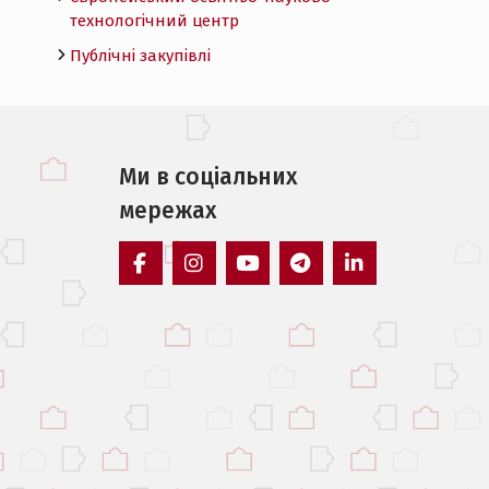
технологічний центр
Публічні закупівлі
Ми в соцiальних
мережах
facebook
instagram
youtube
telegram
linkedin