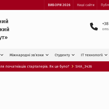
ВИБОРИ 2026
Наші сайти
Публ
ний
+38
ький
oms
ут»
Міжнародні зв’язки
Студенту
IT технологiї
ля початківців стартаперів. Як це було?
SHA_3436