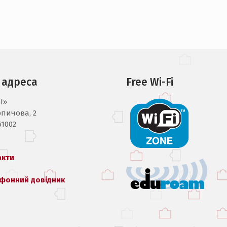
 адреса
Free Wi-Fi
I»
рпичова, 2
61002
акти
фонний довідник