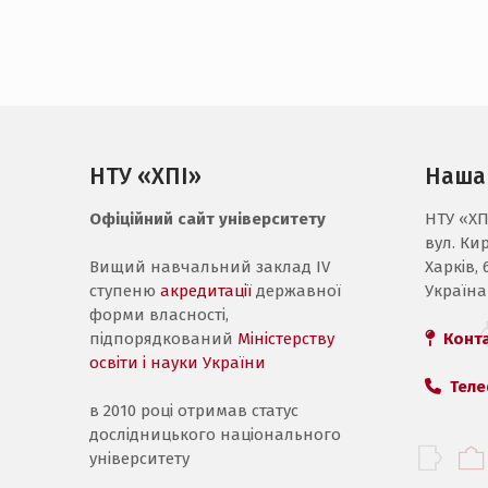
НТУ «ХПІ»
Наша
Офіційний сайт університету
НТУ «ХП
вул. Ки
Вищий навчальний заклад IV
Харків, 
ступеню
акредитації
державної
Україна
форми власності,
підпорядкований
Міністерству
Конт
освіти і науки України
Теле
в 2010 році отримав статус
дослідницького національного
університету