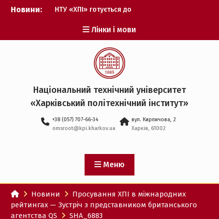
Перейти
Новини:
НТУ «ХПІ» готується до
до
виборів ректора
вмісту
Лінки і мови
Музичні таланти ХПІ
запрошуються на
Всеукраїнський
фестиваль «Червона
рута – 2027»
ХПІ уклав угоду про
Національний технічний університет
партнерство з ДержНДІ
«Харківський політехнічний iнститут»
технологій кібербезпеки
Випускник ХПІ став
+38 (057) 707-66-34
вул. Кирпичова, 2
Головнокомандувачем
omsroot@kpi.kharkov.ua
Харків, 61002
Збройних Сил України
У Верховній Раді за
участю ХПІ обговорили
перспективи українсько-
Меню
іспанського
технологічного
Новини
Просування ХПІ в міжнародних
партнерства
рейтингах — Зустріч з представником британського
агентства QS
SHA_6883