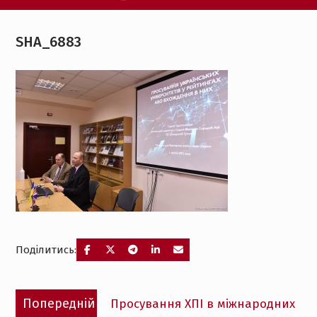
SHA_6883
Поділитись:
Навігація
Попередній
Попередній
Просування ХПІ в міжнародних
записів
запис: