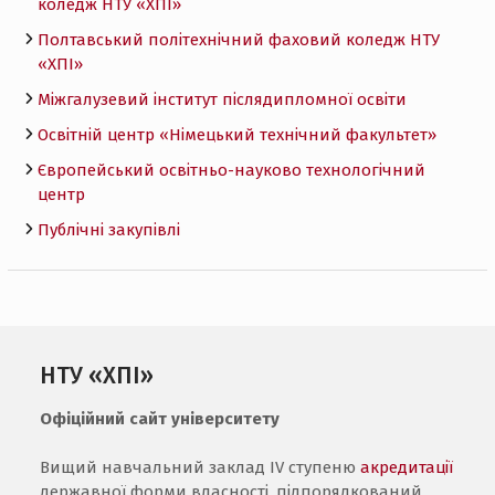
коледж НТУ «ХПI»
Полтавський політехнічний фаховий коледж НТУ
«ХПI»
Міжгалузевий інститут післядипломної освіти
Освітній центр «Німецький технічний факультет»
Європейський освітньо-науково технологічний
центр
Публічні закупівлі
НТУ «ХПІ»
Офіційний сайт університету
Вищий навчальний заклад IV ступеню
акредитації
державної форми власності, підпорядкований