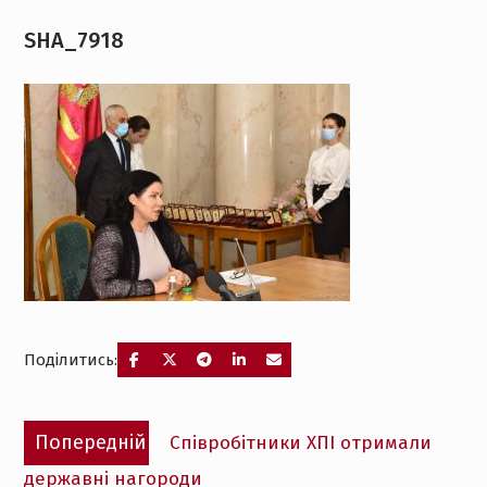
SHA_7918
Поділитись:
Навігація
Попередній
Попередній
Співробітники ХПІ отримали
записів
запис:
державні нагороди