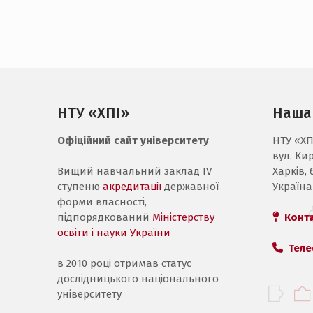
НТУ «ХПІ»
Наша
Офіційний сайт університету
НТУ «ХП
вул. Ки
Вищий навчальний заклад IV
Харків, 
ступеню
акредитації
державної
Україна
форми власності,
підпорядкований
Міністерству
Конт
освіти і науки України
Теле
в 2010 році отримав статус
дослідницького національного
університету