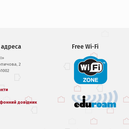
 адреса
Free Wi-Fi
I»
рпичова, 2
61002
акти
фонний довідник