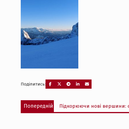
Поділитись:
Навігація
Попередній
Попередній
Підкорюючи нові вершини: с
записів
запис: