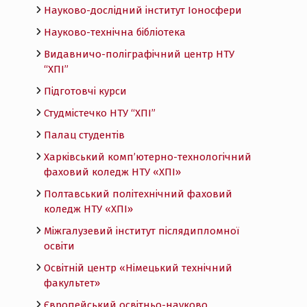
Науково-дослідний інститут Іоносфери
Науково-технічна бібліотека
Видавничо-поліграфічний центр НТУ
“ХПІ”
Підготовчі курси
Студмістечко НТУ “ХПІ”
Палац студентів
Харківський комп’ютерно-технологічний
фаховий коледж НТУ «ХПI»
Полтавський політехнічний фаховий
коледж НТУ «ХПI»
Міжгалузевий інститут післядипломної
освіти
Освітній центр «Німецький технічний
факультет»
Європейський освітньо-науково