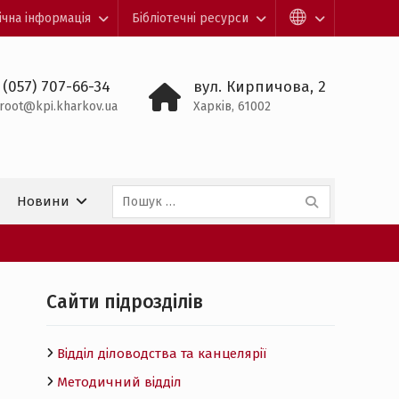
ічна інформація
Бібліотечні ресурси
 (057) 707-66-34
вул. Кирпичова, 2
root@kpi.kharkov.ua
Харків, 61002
Пошук:
Новини
Cайти підрозділів
Відділ діловодства та канцелярії
Методичний відділ