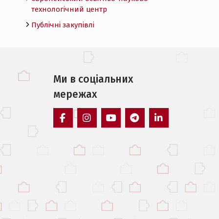
технологічний центр
Публічні закупівлі
Ми в соцiальних
мережах
facebook
instagram
youtube
telegram
linkedin