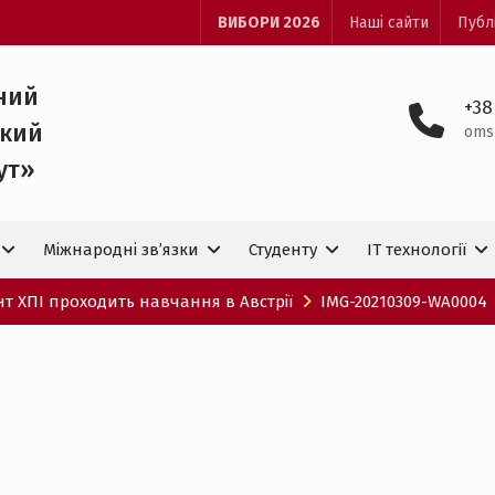
ВИБОРИ 2026
Наші сайти
Публ
ний
+38
ький
oms
ут»
Міжнародні зв’язки
Студенту
IT технологiї
т ХПІ проходить навчання в Австрії
IMG-20210309-WA0004