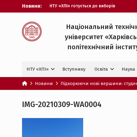
Перейти
Новини:
НТУ «ХПІ» готується до виборів
до
ректора
вмісту
Музичні таланти ХПІ запрошуються на
Всеукраїнський фестиваль «Червона
Національний техніч
рута – 2027»
університет «Харківс
ХПІ уклав угоду про партнерство з
ДержНДІ технологій кібербезпеки
політехнічний iнстит
Випускник ХПІ став
Головнокомандувачем Збройних Сил
України
НТУ «ХПІ»
Вступнику
Освіта
Наука
У Верховній Раді за участю ХПІ
обговорили перспективи українсько-
іспанського технологічного
Новини
Підкорюючи нові вершини: студен
партнерства
IMG-20210309-WA0004