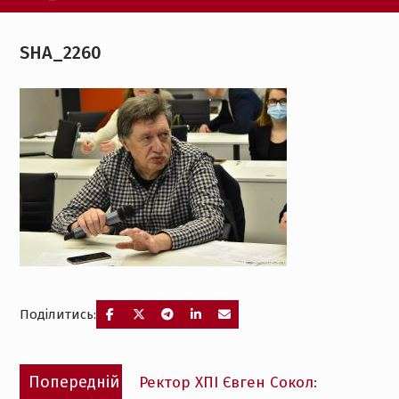
SHA_2260
Поділитись:
Навігація
Попередній
Попередній
Ректор ХПІ Євген Сокол:
записів
запис: