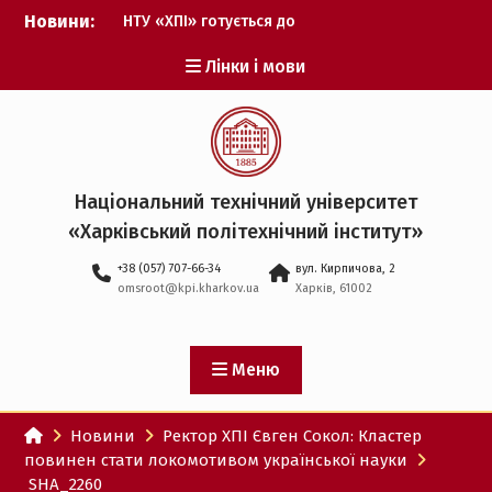
Перейти
Новини:
НТУ «ХПІ» готується до
до
виборів ректора
вмісту
Лінки і мови
Музичні таланти ХПІ
запрошуються на
Всеукраїнський
фестиваль «Червона
рута – 2027»
ХПІ уклав угоду про
Національний технічний університет
партнерство з ДержНДІ
«Харківський політехнічний iнститут»
технологій кібербезпеки
Випускник ХПІ став
+38 (057) 707-66-34
вул. Кирпичова, 2
Головнокомандувачем
omsroot@kpi.kharkov.ua
Харків, 61002
Збройних Сил України
У Верховній Раді за
участю ХПІ обговорили
перспективи українсько-
Меню
іспанського
технологічного
Новини
Ректор ХПІ Євген Сокол: Кластер
партнерства
повинен стати локомотивом української науки
SHA_2260