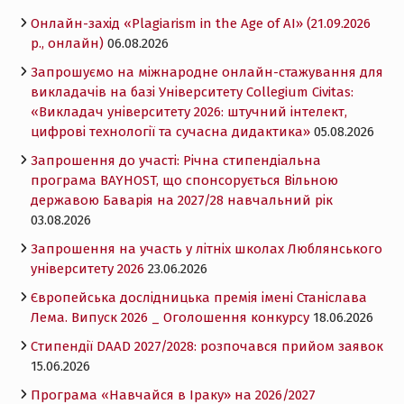
Онлайн-захід «Plagiarism in the Age of AI» (21.09.2026
р., онлайн)
06.08.2026
Запрошуємо на міжнародне онлайн-стажування для
викладачів на базі Університету Collegium Civitas:
«Викладач університету 2026: штучний інтелект,
цифрові технології та сучасна дидактика»
05.08.2026
Запрошення до участі: Річна стипендіальна
програма BAYHOST, що спонсорується Вільною
державою Баварія на 2027/28 навчальний рік
03.08.2026
Запрошення на участь у літніх школах Люблянського
університету 2026
23.06.2026
Європейська дослідницька премія імені Станіслава
Лема. Випуск 2026 _ Оголошення конкурсу
18.06.2026
Cтипендії DAAD 2027/2028: розпочався прийом заявок
15.06.2026
Програма «Навчайся в Іраку» на 2026/2027