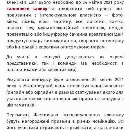
вчені ХПІ. Для цього необхідно до 24 квітня 2021 року
заповнити заявку
та прикріпити свій проект, що
пов’язаний з інтелектуальною власністю — фото,
відео, пісню, вірш, картину, есе, логотип, комікс,
плакат, гру, мультиплікаційний персонаж, емодзі,
презентацію або іншу форму бачення креативної ідеї/
продукту/товару винахідництва, творчого потенціалу
або інновації з коротким описом/коментарем.
До участі в конкурсі допускаються як окремі
представники, так і команди (за необхідності з
наставниками або керівниками).
Результати конкурсу буде оголошено 26 квітня 2021
року в Міжнародний день інтелектуальної власності
(онлайн або офлайн), в рамках святкування якого для
учасників також заплановані вікторини та конкурси з
цієї тематики.
Переможці Фестивалю інтелектуального креативу
будуть нагороджені призами в різних номінаціях. Всі
його учасники отримають сертифікати, а наставники