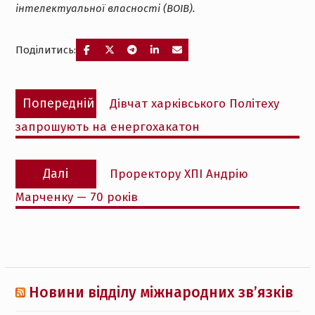
інтелектуальної власності (ВОІВ).
Поділитись:
Навігація
Попередній
Попередній
Дівчат харківського Політеху
записів
запис:
запрошують на енергохакатон
Наступний
Далі
Проректору ХПІ Андрію
запис:
Марченку — 70 років
Новини відділу міжнародних зв’язків