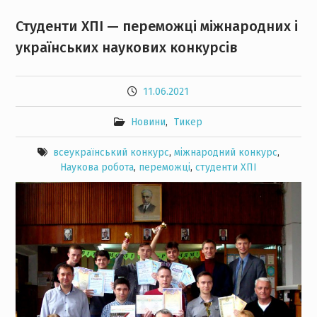
Студенти ХПІ — переможці міжнародних і
українських наукових конкурсів
11.06.2021
Новини
,
Тикер
всеукраїнський конкурс
,
міжнародний конкурс
,
Наукова робота
,
переможці
,
студенти ХПІ