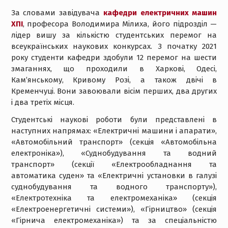
За словами завідувача
кафедри електричних машин
ХПІ
, професора Володимира Мілиха, його підрозділ —
лідер вишу за кількістю студентських перемог на
всеукраїнських наукових конкурсах. З початку 2021
року студенти кафедри здобули 12 перемог на шести
змаганнях, що проходили в Харкові, Одесі,
Кам’янському, Кривому Розі, а також двічі в
Кременчуці. Вони завоювали вісім перших, два других
і два третіх місця.
Студентські наукові роботи були представлені в
наступних напрямах: «Електричні машини і апарати»,
«Автомобільний транспорт» (секція «Автомобільна
електроніка»), «Суднобудування та водний
транспорт» (секції «Електрообладнання та
автоматика суден» та «Електричні установки в галузі
суднобудування та водного транспорту»),
«Електротехніка та електромеханіка» (секція
«Електроенергетичні системи»), «Гірництво» (секція
«Гірнича електромеханіка») та за спеціальністю