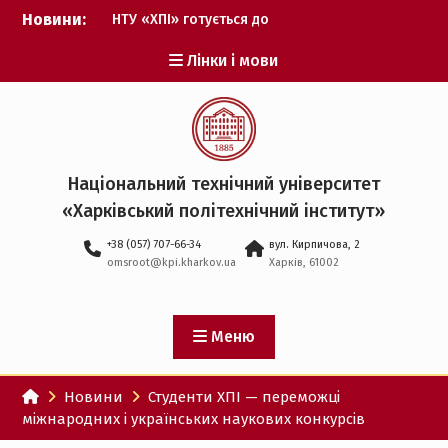
Перейти
виборів ректора
Новини:
до
Музичні таланти ХПІ
запрошуються на
вмісту
Лінки і мови
Всеукраїнський
фестиваль «Червона
рута – 2027»
ХПІ уклав угоду про
партнерство з ДержНДІ
технологій кібербезпеки
Національний технічний університет
Випускник ХПІ став
«Харківський політехнічний iнститут»
Головнокомандувачем
Збройних Сил України
+38 (057) 707-66-34
вул. Кирпичова, 2
У Верховній Раді за
omsroot@kpi.kharkov.ua
Харків, 61002
участю ХПІ обговорили
перспективи українсько-
іспанського
Меню
технологічного
партнерства
Новини
Студенти ХПІ — переможці
міжнародних і українських наукових конкурсів