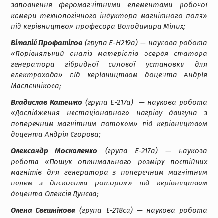
заповнення феромагнітними елементами робочої
камери технологічного індуктора магнітного поля»
під керівництвом професора Володимира Мілих;
Віталій Профатілов
(група Е-Н219а) — наукова робота
«Порівняльний аналіз матеріалів осердя статора
генератора гібридної силової установки для
електрохода» під керівництвом доцента Андрія
Маслєннікова;
Владислав Катешко
(група Е-217а) — наукова робота
«Дослідження нестаціонарного нагріву двигуна з
поперечним магнітним потоком» під керівництвом
доцента Андрія Єгорова;
Олександр Москаленко
(група Е-217а) — наукова
робота «Пошук оптимального розміру постійних
магнітів для генератора з поперечним магнітним
полем з дисковими ротором» під керівництвом
доцента Олексія Дунєва;
Олена Свєшнікова
(група Е-218са) — наукова робота