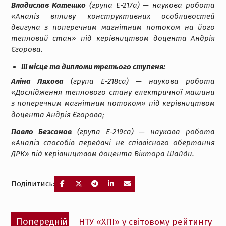
Владислав Катешко
(група Е-217а) — наукова робота
«Аналіз впливу конструктивних особливостей
двигуна з поперечним магнітним потоком на його
тепловий стан» під керівництвом доцента Андрія
Єгорова.
ІІІ місце та дипломи третього ступеня:
Аліна Ляхова
(група Е-218са) — наукова робота
«Дослідження теплового стану електричної машини
з поперечним магнітним потоком» під керівництвом
доцента Андрія
Єгорова;
Павло Безсонов
(група Е-219са) — наукова робота
«Аналіз способів передачі не співвісного обертання
ДРК» під керівництвом доцента Віктора
Шайди.
Поділитись:
Навігація
Попередній
Попередній
НТУ «ХПІ» у світовому рейтингу