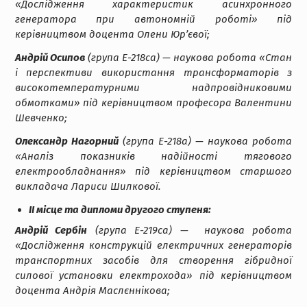
«Дослідження характеристик асинхронного
генератора при автономній роботі» під
керівництвом доцента Олени Юр’євої;
Андрій Осипов
(група Е-218са) — наукова робота «Стан
і перспективи використання трансформаторів з
високотемпературними надпровідниковими
обмотками» під керівництвом професора Валентини
Шевченко;
Олександр Нагорний
(група Е-218а) — наукова робота
«Аналіз показників надійності тягового
електрообладнання» під керівництвом старшого
викладача Лариси Шилкової.
ІІ місце та дипломи другого ступеня:
Андрій Сербін
(група Е-219са) — наукова робота
«Дослідження конструкцій електричних генераторів
транспортних засобів для створення гібридної
силової установки електрохода» під керівництвом
доцента Андрія Маслєннікова;