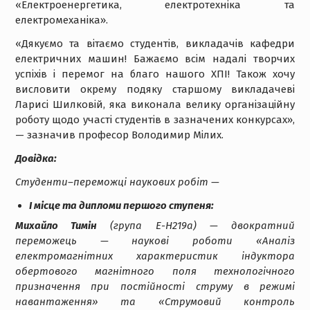
«Електроенергетика, електротехніка та
електромеханіка».
«Дякуємо та вітаємо студентів, викладачів кафедри
електричних машин! Бажаємо всім надалі творчих
успіхів і перемог на благо нашого ХПІ! Також хочу
висловити окрему подяку старшому викладачеві
Ларисі Шилковій, яка виконала велику організаційну
роботу щодо участі студентів в зазначених конкурсах»,
— зазначив професор Володимир Мілих.
Довідка:
Студенти–переможці наукових робіт —
I місце та дипломи першого ступеня:
Михайло Тимін
(група Е-Н219а) — двократний
переможець — наукові роботи «Аналіз
електромагнітних характеристик індуктора
обертового магнітного поля технологічного
призначення при постійності струму в режимі
навантаження» та «Cтрумовий контроль