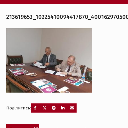
213619653_10225410094417870_40016297050
Поділитись:
Навігація
Попередній