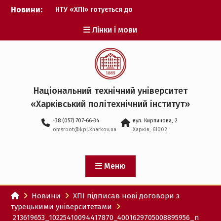
Перейти
Новини:
НТУ «ХПІ» готується до
до
виборів ректора
вмісту
Лінки і мови
Музичні таланти ХПІ
запрошуються на
Всеукраїнський
фестиваль «Червона
рута – 2027»
ХПІ уклав угоду про
Національний технічний університет
партнерство з ДержНДІ
«Харківський політехнічний iнститут»
технологій кібербезпеки
Випускник ХПІ став
+38 (057) 707-66-34
вул. Кирпичова, 2
Головнокомандувачем
omsroot@kpi.kharkov.ua
Харків, 61002
Збройних Сил України
У Верховній Раді за
участю ХПІ обговорили
перспективи українсько-
Меню
іспанського
технологічного
Новини
ХПІ підписав нові договори з
партнерства
турецькими університетами
213619653_10225410094417870_4001629705008895956_n