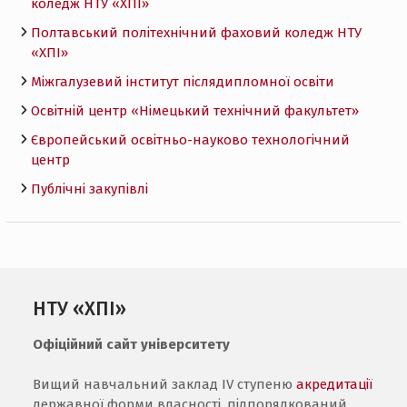
коледж НТУ «ХПI»
Полтавський політехнічний фаховий коледж НТУ
«ХПI»
Міжгалузевий інститут післядипломної освіти
Освітній центр «Німецький технічний факультет»
Європейський освітньо-науково технологічний
центр
Публічні закупівлі
НТУ «ХПІ»
Офіційний сайт університету
Вищий навчальний заклад IV ступеню
акредитації
державної форми власності, підпорядкований