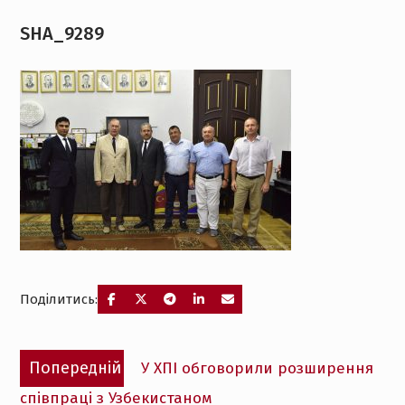
SHA_9289
Поділитись:
Навігація
Попередній
Попередній
У ХПІ обговорили розширення
записів
запис:
співпраці з Узбекистаном