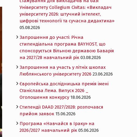
стажування для викладачів на базі
Університету Collegium Civitas: «Викладач
університету 2026: штучний інтелект,
цифрові технології та сучасна дидактика»
05.08.2026
Запрошення до участі: Річна
стипендіальна програма BAYHOST, що
спонсорується Вільною державою Баварія
на 2027/28 навчальний рік
03.08.2026
Запрошення на участь у літніх школах
Люблянського університету 2026
23.06.2026
Європейська дослідницька премія імені
Станіслава Лема. Випуск 2026 _
Оголошення конкурсу
18.06.2026
Cтипендії DAAD 2027/2028: розпочався
прийом заявок
15.06.2026
Програма «Навчайся в Іраку» на
2026/2027 навчальний рік
05.06.2026