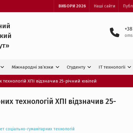
ВИБОРИ 2026
Наші сайти
Публ
ний
+38
ький
oms
ут»
Міжнародні зв’язки
Студенту
IT технологiї
 технологій ХПІ відзначив 25-річний ювілей
них технологій ХПІ відзначив 25-
ет соціально-гуманітарних технологій