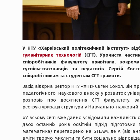
У НТУ «Харківський політехнічний інститут» ві
гуманітарних технологій
(СГТ). Урочиста части
співробітників факультету привітали, зокрем
суспільствознавців та педагогів Сергій Євс
співробітникам та студентам СГТ грамоти.
Захід відкрив ректор НТУ «ХПІ» Євген Сокол. Він пр
педагогічного, наукового внеску у розвиток уніве
розповів про досягнення СГТ факультету, 
реструктуризації структури у Навчально-науковий і
«У всьому світі вже давно усвідомили важливість
двох останніх років освітній підхід підготовки 
математика) перетворено на STEAM, де A (від ан
вміти творчо мислити та бути соціально відповіда