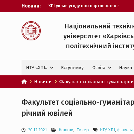
Перейти
Новини:
ХПІ уклав угоду про партнерство з
до
ДержНДІ технологій кібербезпеки
вмісту
Випускник ХПІ став
Головнокомандувачем Збройних Сил
Національний техніч
України
університет «Харківс
У Верховній Раді за участю ХПІ
обговорили перспективи українсько-
політехнічний iнстит
іспанського технологічного
партнерства
НТУ «ХПІ» готується до виборів
НТУ «ХПІ»
Вступнику
Освіта
Наука
ректора
Музичні таланти ХПІ запрошуються на
Всеукраїнський фестиваль «Червона
Новини
Факультет соціально-гуманітарних
рута – 2027»
Факультет соціально-гуманітар
річний ювілей
20.12.2021
Новини
,
Тикер
НТУ ХПІ
,
факульт