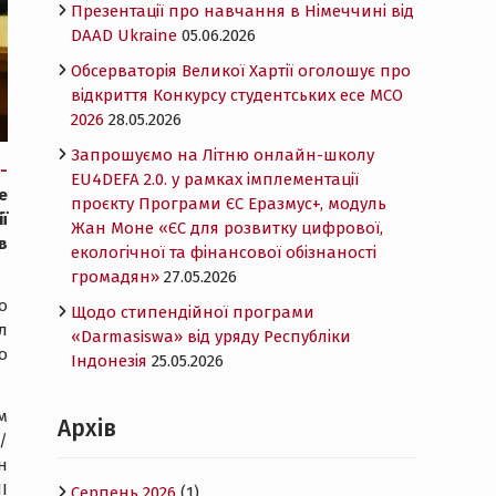
Презентації про навчання в Німеччині від
DAAD Ukraine
05.06.2026
Обсерваторія Великої Хартії оголошує про
відкриття Конкурсу студентських есе MCO
2026
28.05.2026
Запрошуємо на Літню онлайн-школу
-
EU4DEFA 2.0. у рамках імплементації
е
проєкту Програми ЄС Еразмус+, модуль
ї
Жан Моне «ЄС для розвитку цифрової,
в
екологічної та фінансової обізнаності
громадян»
27.05.2026
о
Щодо стипендійної програми
л
«Darmasiswa» від уряду Республіки
о
Індонезія
25.05.2026
м
Архів
/
н
І
Серпень 2026
(1)