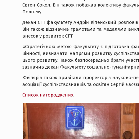
Євген Сокол. Він також побажав колективу факуль
Політеху.
Декан СГТ факультету Андрій Кіпенський розповів 
Він також відзначив грамотами та медалями виклад
внесок у розвиток СГТ.
«Стратегічною метою факультету є підготовка фах
цінності, визначати напрями розвитку суспільств
цього розвитку. Також безпосередньо брати участь 
зазначив декан Факультету соціально-гуманітарни
Ювілярів також привітали проректор з науково-пе
асоціації суспільствознавців та освітян Сергій Євс
Список нагороджених
.