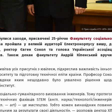
дбулися заходи, присвячені 25-річчю
Факультету соціально
на пройшла у великій аудиторії Електрокорпусу вишу, д
а, ректор Євген Сокол та голова Української асоціаці
єєв. Також декан факультету Андрій Кіпенський вручи
ивітав усіх присутніх з ювілеєм, підкреслив важливість їхньог
рситету та підготовку технічної еліти країни. Професор Соко
завдяки яким нещодавно було ухвалено рішення щод
нститут.
 соціально-гуманітарного виховання інженерів. Тому протяго
технічних фахівців STEM (англ. наука/технології/інженерія
гл. — art) — це мистецтво. Тобто кожен винахідник повине
льним за результати своєї діяльності», — розповів ректор ХП