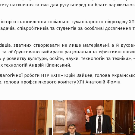
тету натхнення та сил для руху вперед на благо харківськог
історію становлення соціально-гуманітарного підрозділу ХПІ
ачів, співробітників та студентів за особливі досягнення т
івців, здатних створювати не лише матеріальні, а й духовн
а та обґрунтовано вибирати раціональні та ефективні шлях
у розвитку культури, освіти, науки, технологій та техніки», 
х технологій Андрій Кіпенський.
дагогічної роботи НТУ «ХПІ» Юрій Зайцев, голова Українсько
єєв, голова профспілкового комітету ХПІ Анатолій Фомін.