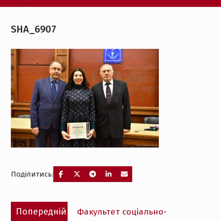
SHA_6907
Поділитись:
Навігація
Попередній
Попередній
Факультет соціально-
записів
запис: