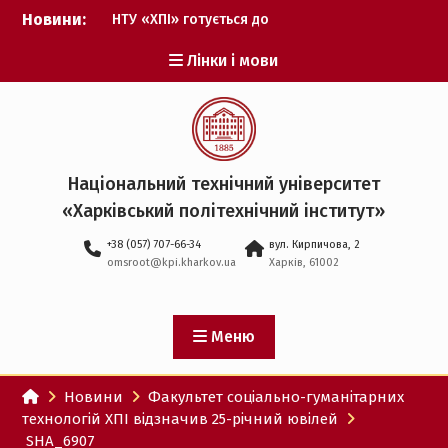
Перейти
Новини:
НТУ «ХПІ» готується до
до
виборів ректора
вмісту
Лінки і мови
Музичні таланти ХПІ
запрошуються на
Всеукраїнський
фестиваль «Червона
рута – 2027»
ХПІ уклав угоду про
Національний технічний університет
партнерство з ДержНДІ
«Харківський політехнічний iнститут»
технологій кібербезпеки
Випускник ХПІ став
+38 (057) 707-66-34
вул. Кирпичова, 2
Головнокомандувачем
omsroot@kpi.kharkov.ua
Харків, 61002
Збройних Сил України
У Верховній Раді за
участю ХПІ обговорили
перспективи українсько-
Меню
іспанського
технологічного
Новини
Факультет соціально-гуманітарних
партнерства
технологій ХПІ відзначив 25-річний ювілей
SHA_6907