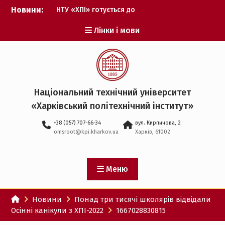
Перейти
Новини:
НТУ «ХПІ» готується до
до
виборів ректора
вмісту
Лінки і мови
Музичні таланти ХПІ
запрошуються на
Всеукраїнський
фестиваль «Червона
рута – 2027»
ХПІ уклав угоду про
Національний технічний університет
партнерство з ДержНДІ
«Харківський політехнічний iнститут»
технологій кібербезпеки
Випускник ХПІ став
+38 (057) 707-66-34
вул. Кирпичова, 2
Головнокомандувачем
omsroot@kpi.kharkov.ua
Харків, 61002
Збройних Сил України
У Верховній Раді за
участю ХПІ обговорили
перспективи українсько-
Меню
іспанського
технологічного
Новини
Понад три тисячі школярів відвідали
партнерства
Осінні канікули з ХПІ-2022
1667028830815