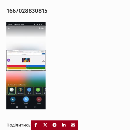
1667028830815
Поділитись: