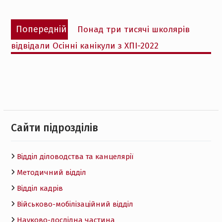
Навігація
Попередній
Попередній
Понад три тисячі школярів
записів
запис:
відвідали Осінні канікули з ХПІ-2022
Cайти підрозділів
Відділ діловодства та канцелярії
Методичний відділ
Відділ кадрів
Військово-мобілізаційний відділ
Науково-дослідна частина