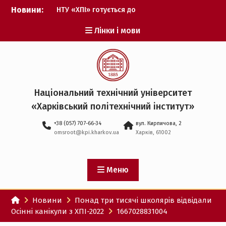
Перейти
Новини:
НТУ «ХПІ» готується до
до
виборів ректора
вмісту
Лінки і мови
Музичні таланти ХПІ
запрошуються на
Всеукраїнський
фестиваль «Червона
рута – 2027»
ХПІ уклав угоду про
Національний технічний університет
партнерство з ДержНДІ
«Харківський політехнічний iнститут»
технологій кібербезпеки
Випускник ХПІ став
+38 (057) 707-66-34
вул. Кирпичова, 2
Головнокомандувачем
omsroot@kpi.kharkov.ua
Харків, 61002
Збройних Сил України
У Верховній Раді за
участю ХПІ обговорили
перспективи українсько-
Меню
іспанського
технологічного
Новини
Понад три тисячі школярів відвідали
партнерства
Осінні канікули з ХПІ-2022
1667028831004