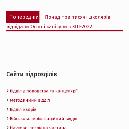
Навігація
Попередній
Попередній
Понад три тисячі школярів
записів
запис:
відвідали Осінні канікули з ХПІ-2022
Cайти підрозділів
Відділ діловодства та канцелярії
Методичний відділ
Відділ кадрів
Військово-мобілізаційний відділ
Науково-дослідна частина