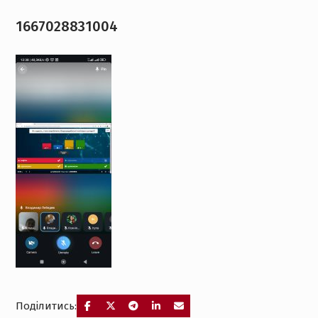
1667028831004
Поділитись: