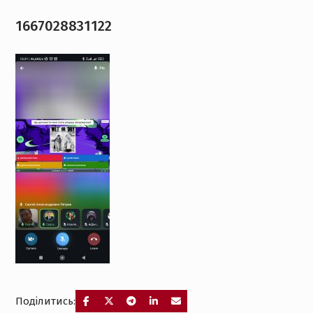
1667028831122
Поділитись: