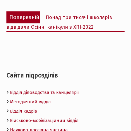
Навігація
Попередній
Попередній
Понад три тисячі школярів
записів
запис:
відвідали Осінні канікули з ХПІ-2022
Cайти підрозділів
Відділ діловодства та канцелярії
Методичний відділ
Відділ кадрів
Військово-мобілізаційний відділ
Науково-дослідна частина