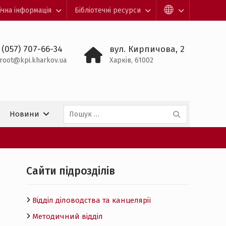
ічна інформація
Бібліотечні ресурси
 (057) 707-66-34
вул. Кирпичова, 2
root@kpi.kharkov.ua
Харків, 61002
Пошук:
Новини
Cайти підрозділів
Відділ діловодства та канцелярії
Методичний відділ