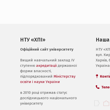
НТУ «ХПІ»
Наша
Офіційний сайт університету
НТУ «ХП
вул. Ки
Вищий навчальний заклад IV
Харків, 
ступеню
акредитації
державної
Україна
форми власності,
підпорядкований
Міністерству
Конт
освіти і науки України
Теле
в 2010 році отримав статус
дослідницького національного
університету