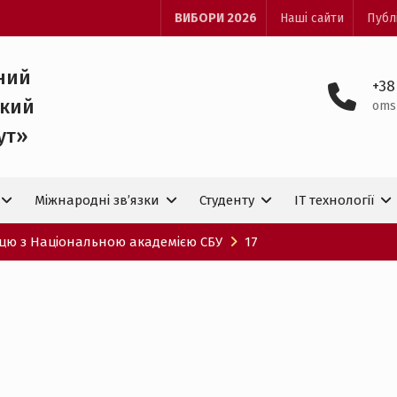
ВИБОРИ 2026
Наші сайти
Публ
ний
+38
ький
oms
ут»
Міжнародні зв’язки
Студенту
IT технологiї
цю з Національною академією СБУ
17