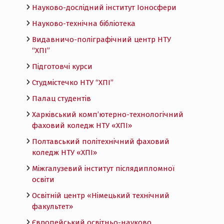
Науково-дослідний інститут Іоносфери
Науково-технічна бібліотека
Видавничо-поліграфічний центр НТУ
“ХПІ”
Підготовчі курси
Студмістечко НТУ “ХПІ”
Палац студентів
Харківський комп’ютерно-технологічний
фаховий коледж НТУ «ХПI»
Полтавський політехнічний фаховий
коледж НТУ «ХПI»
Міжгалузевий інститут післядипломної
освіти
Освітній центр «Німецький технічний
факультет»
Європейський освітньо-науково