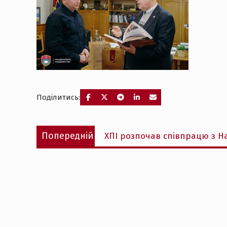
Поділитись:
Навігація
Попередній
Попередній
ХПІ розпочав співпрацю з Н
записів
запис: