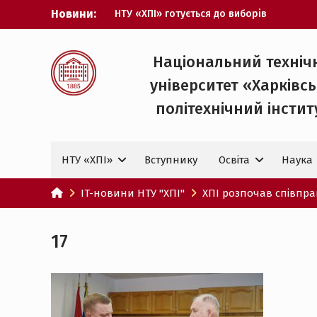
Перейти
Новини:
НТУ «ХПІ» готується до виборів
до
ректора
вмісту
Музичні таланти ХПІ запрошуються на
Всеукраїнський фестиваль «Червона
Національний техніч
рута – 2027»
університет «Харківс
ХПІ уклав угоду про партнерство з
ДержНДІ технологій кібербезпеки
політехнічний iнстит
Випускник ХПІ став
Головнокомандувачем Збройних Сил
України
НТУ «ХПІ»
Вступнику
Освіта
Наука
У Верховній Раді за участю ХПІ
обговорили перспективи українсько-
іспанського технологічного
IT-новини НТУ "ХПІ"
ХПІ розпочав співпра
партнерства
17