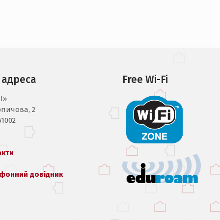
 адреса
Free Wi-Fi
I»
рпичова, 2
61002
акти
фонний довідник