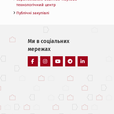
технологічний центр
Публічні закупівлі
Ми в соцiальних
мережах
facebook
instagram
youtube
telegram
linkedin