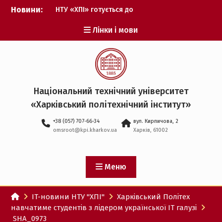
Перейти
Новини:
НТУ «ХПІ» готується до
до
виборів ректора
вмісту
Лінки і мови
Музичні таланти ХПІ
запрошуються на
Всеукраїнський
фестиваль «Червона
рута – 2027»
ХПІ уклав угоду про
Національний технічний університет
партнерство з ДержНДІ
«Харківський політехнічний iнститут»
технологій кібербезпеки
Випускник ХПІ став
+38 (057) 707-66-34
вул. Кирпичова, 2
Головнокомандувачем
omsroot@kpi.kharkov.ua
Харків, 61002
Збройних Сил України
У Верховній Раді за
участю ХПІ обговорили
перспективи українсько-
Меню
іспанського
технологічного
IT-новини НТУ "ХПІ"
Харківський Політех
партнерства
навчатиме студентів з лідером української IT галузі
SHA_0973