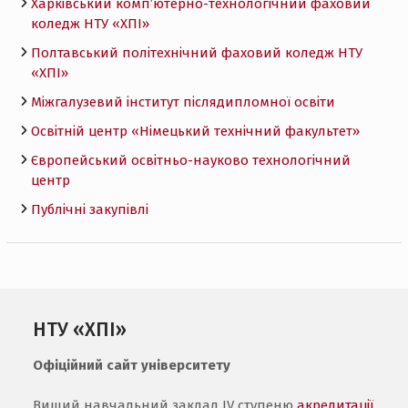
Харківський комп’ютерно-технологічний фаховий
коледж НТУ «ХПI»
Полтавський політехнічний фаховий коледж НТУ
«ХПI»
Міжгалузевий інститут післядипломної освіти
Освітній центр «Німецький технічний факультет»
Європейський освітньо-науково технологічний
центр
Публічні закупівлі
НТУ «ХПІ»
Офіційний сайт університету
Вищий навчальний заклад IV ступеню
акредитації