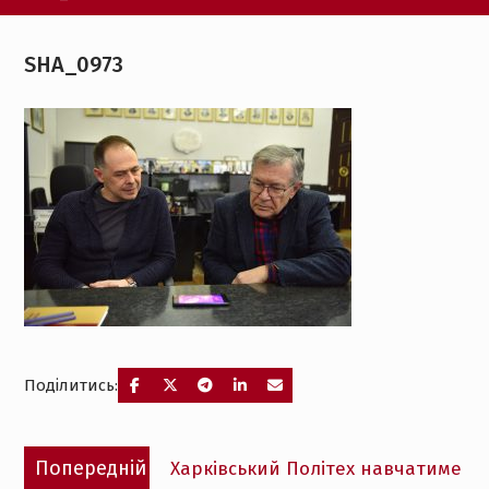
SHA_0973
Поділитись:
Навігація
Попередній
Попередній
Харківський Політех навчатиме
записів
запис: