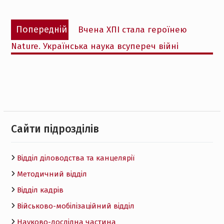
Навігація
Попередній
Попередній
Вчена ХПІ стала героїнею
записів
запис:
Nature. Українська наука всупереч війні
Cайти підрозділів
Відділ діловодства та канцелярії
Методичний відділ
Відділ кадрів
Військово-мобілізаційний відділ
Науково-дослідна частина