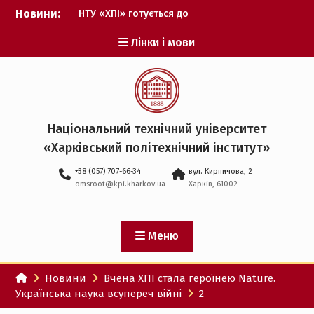
Перейти
Новини:
НТУ «ХПІ» готується до
до
виборів ректора
вмісту
Лінки і мови
Музичні таланти ХПІ
запрошуються на
Всеукраїнський
фестиваль «Червона
рута – 2027»
ХПІ уклав угоду про
Національний технічний університет
партнерство з ДержНДІ
«Харківський політехнічний iнститут»
технологій кібербезпеки
Випускник ХПІ став
+38 (057) 707-66-34
вул. Кирпичова, 2
Головнокомандувачем
omsroot@kpi.kharkov.ua
Харків, 61002
Збройних Сил України
У Верховній Раді за
участю ХПІ обговорили
перспективи українсько-
Меню
іспанського
технологічного
Новини
Вчена ХПІ стала героїнею Nature.
партнерства
Українська наука всупереч війні
2