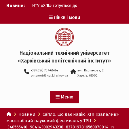
Перейти
Новини:
НТУ «ХПІ» готується до
до
виборів ректора
вмісту
Лінки і мови
Музичні таланти ХПІ
запрошуються на
Всеукраїнський
фестиваль «Червона
рута – 2027»
ХПІ уклав угоду про
Національний технічний університет
партнерство з ДержНДІ
«Харківський політехнічний iнститут»
технологій кібербезпеки
Випускник ХПІ став
+38 (057) 707-66-34
вул. Кирпичова, 2
Головнокомандувачем
omsroot@kpi.kharkov.ua
Харків, 61002
Збройних Сил України
У Верховній Раді за
участю ХПІ обговорили
перспективи українсько-
Меню
іспанського
технологічного
Новини
Світло, що дає надію: ХПІ «запалив»
партнерства
масштабний науковий фестиваль у ТРЦ
348565410_984143002943238_8378197816560070014_n