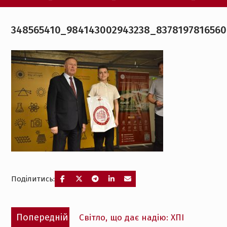
348565410_984143002943238_837819781656
Поділитись:
Навігація
Попередній
Попередній
Світло, що дає надію: ХПІ
записів
запис: