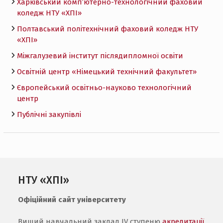
Харківський комп’ютерно-технологічний фаховий
коледж НТУ «ХПI»
Полтавський політехнічний фаховий коледж НТУ
«ХПI»
Міжгалузевий інститут післядипломної освіти
Освітній центр «Німецький технічний факультет»
Європейський освітньо-науково технологічний
центр
Публічні закупівлі
НТУ «ХПІ»
Офіційний сайт університету
Вищий навчальний заклад IV ступеню
акредитації