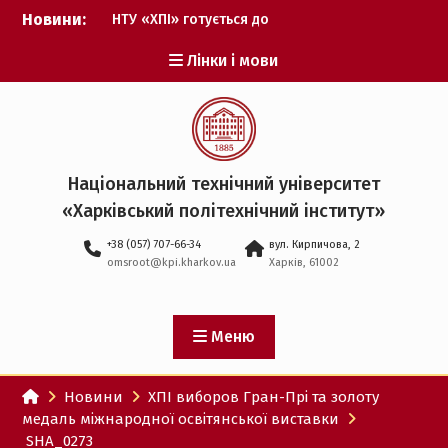
Перейти
Новини:
НТУ «ХПІ» готується до
до
виборів ректора
вмісту
Лінки і мови
Музичні таланти ХПІ
запрошуються на
Всеукраїнський
фестиваль «Червона
рута – 2027»
ХПІ уклав угоду про
Національний технічний університет
партнерство з ДержНДІ
«Харківський політехнічний iнститут»
технологій кібербезпеки
Випускник ХПІ став
+38 (057) 707-66-34
вул. Кирпичова, 2
Головнокомандувачем
omsroot@kpi.kharkov.ua
Харків, 61002
Збройних Сил України
У Верховній Раді за
участю ХПІ обговорили
перспективи українсько-
Меню
іспанського
технологічного
Новини
ХПІ виборов Гран-Прі та золоту
партнерства
медаль міжнародної освітянської виставки
SHA_0273