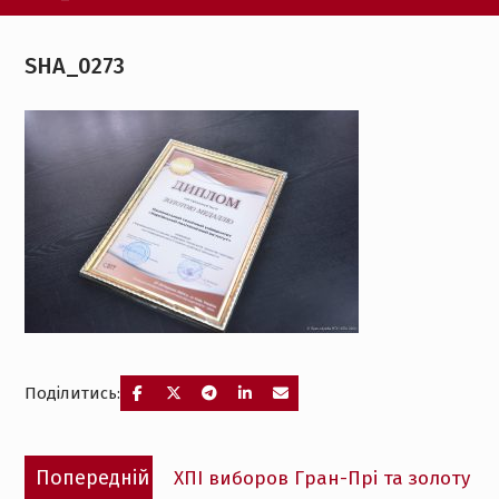
SHA_0273
Поділитись:
Навігація
Попередній
Попередній
ХПІ виборов Гран-Прі та золоту
записів
запис: