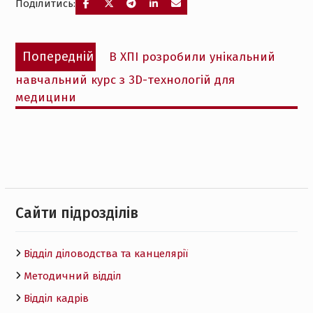
Поділитись:
Навігація
Попередній
Попередній
В ХПІ розробили унікальний
записів
запис:
навчальний курс з 3D-технологій для
медицини
Cайти підрозділів
Відділ діловодства та канцелярії
Методичний відділ
Відділ кадрів