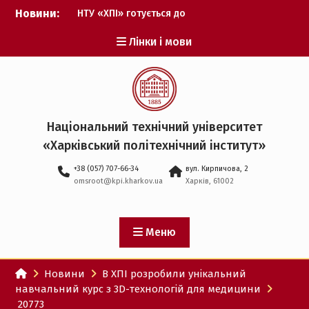
Перейти
Новини:
НТУ «ХПІ» готується до
до
виборів ректора
вмісту
Лінки і мови
Музичні таланти ХПІ
запрошуються на
Всеукраїнський
фестиваль «Червона
рута – 2027»
ХПІ уклав угоду про
Національний технічний університет
партнерство з ДержНДІ
«Харківський політехнічний iнститут»
технологій кібербезпеки
Випускник ХПІ став
+38 (057) 707-66-34
вул. Кирпичова, 2
Головнокомандувачем
omsroot@kpi.kharkov.ua
Харків, 61002
Збройних Сил України
У Верховній Раді за
участю ХПІ обговорили
перспективи українсько-
Меню
іспанського
технологічного
Новини
В ХПІ розробили унікальний
партнерства
навчальний курс з 3D-технологій для медицини
20773