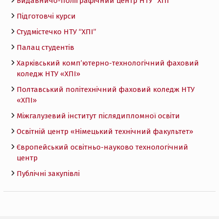
Видавничо-поліграфічний центр НТУ “ХПІ”
Підготовчі курси
Студмістечко НТУ “ХПІ”
Палац студентів
Харківський комп’ютерно-технологічний фаховий
коледж НТУ «ХПI»
Полтавський політехнічний фаховий коледж НТУ
«ХПI»
Міжгалузевий інститут післядипломної освіти
Освітній центр «Німецький технічний факультет»
Європейський освітньо-науково технологічний
центр
Публічні закупівлі