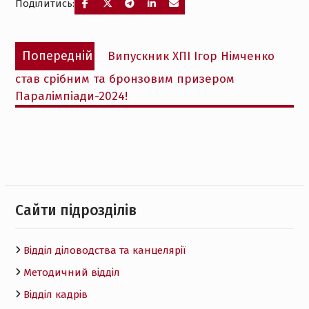
Поділитись:
Навігація
Попередній
Попередній
Випускник ХПІ Ігор Німченко
записів
запис:
став срібним та бронзовим призером
Паралімпіади-2024!
Cайти підрозділів
Відділ діловодства та канцелярії
Методичний відділ
Відділ кадрів