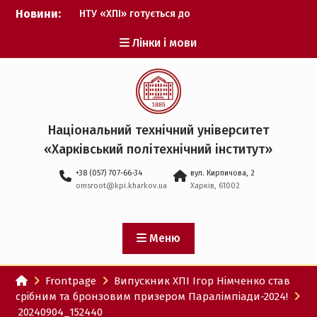
Перейти
Новини:
НТУ «ХПІ» готується до
до
виборів ректора
вмісту
Лінки і мови
Музичні таланти ХПІ
запрошуються на
Всеукраїнський
фестиваль «Червона
рута – 2027»
ХПІ уклав угоду про
Національний технічний університет
партнерство з ДержНДІ
«Харківський політехнічний iнститут»
технологій кібербезпеки
Випускник ХПІ став
+38 (057) 707-66-34
вул. Кирпичова, 2
Головнокомандувачем
omsroot@kpi.kharkov.ua
Харків, 61002
Збройних Сил України
У Верховній Раді за
участю ХПІ обговорили
перспективи українсько-
Меню
іспанського
технологічного
Frontpage
Випускник ХПІ Ігор Німченко став
партнерства
срібним та бронзовим призером Паралімпіади-2024!
20240904_152440