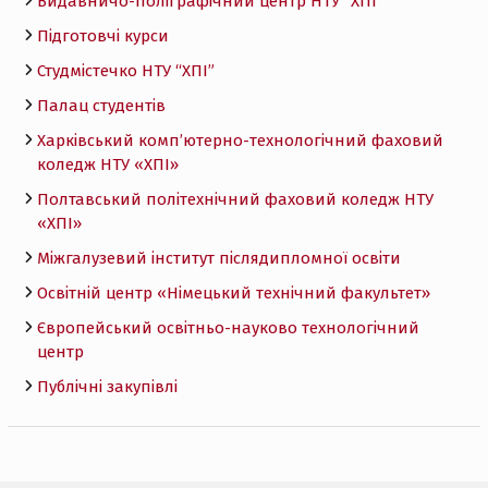
Видавничо-поліграфічний центр НТУ “ХПІ”
Підготовчі курси
Студмістечко НТУ “ХПІ”
Палац студентів
Харківський комп’ютерно-технологічний фаховий
коледж НТУ «ХПI»
Полтавський політехнічний фаховий коледж НТУ
«ХПI»
Міжгалузевий інститут післядипломної освіти
Освітній центр «Німецький технічний факультет»
Європейський освітньо-науково технологічний
центр
Публічні закупівлі