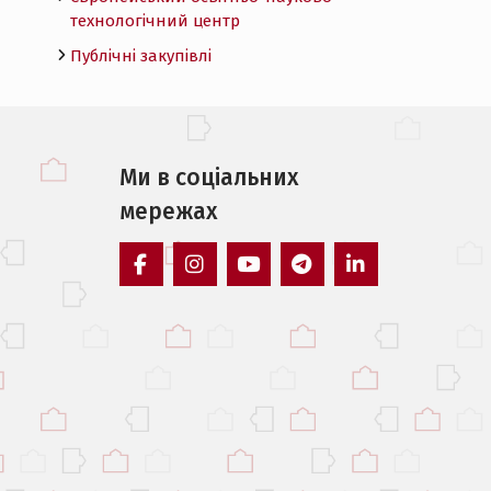
технологічний центр
Публічні закупівлі
Ми в соцiальних
мережах
facebook
instagram
youtube
telegram
linkedin