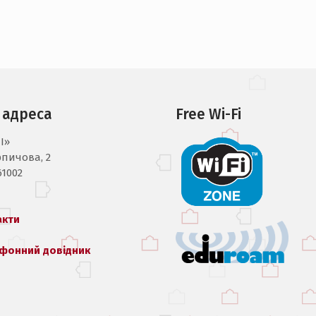
 адреса
Free Wi-Fi
I»
рпичова, 2
61002
акти
фонний довідник