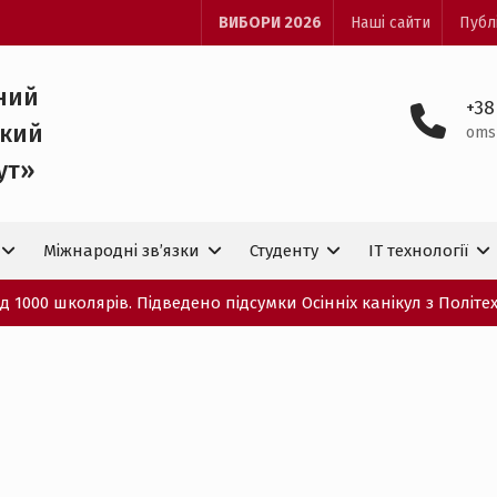
ВИБОРИ 2026
Наші сайти
Публ
ний
+38
ький
oms
ут»
Міжнародні зв’язки
Студенту
IT технологiї
 1000 школярів. Підведено підсумки Осінніх канікул з Політе