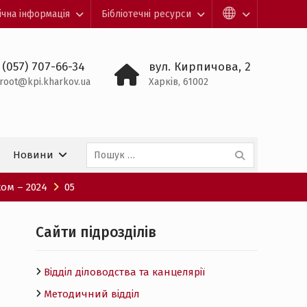
ічна інформація
Бібліотечні ресурси
 (057) 707-66-34
вул. Кирпичова, 2
root@kpi.kharkov.ua
Харків, 61002
Пошук:
Новини
хом – 2024
05
Cайти підрозділів
Відділ діловодства та канцелярії
Методичний відділ