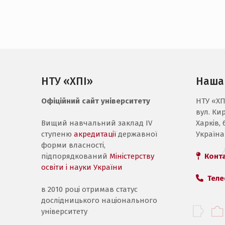
НТУ «ХПІ»
Наша
Офіційний сайт університету
НТУ «ХП
вул. Ки
Вищий навчальний заклад IV
Харків, 
ступеню
акредитації
державної
Україна
форми власності,
підпорядкований
Міністерству
Конт
освіти і науки України
Теле
в 2010 році отримав статус
дослідницького національного
університету