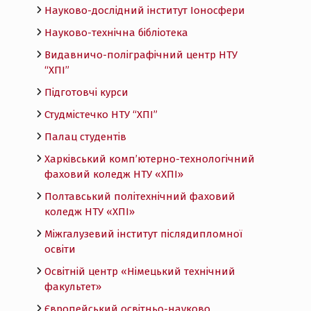
Науково-дослідний інститут Іоносфери
Науково-технічна бібліотека
Видавничо-поліграфічний центр НТУ
“ХПІ”
Підготовчі курси
Студмістечко НТУ “ХПІ”
Палац студентів
Харківський комп’ютерно-технологічний
фаховий коледж НТУ «ХПI»
Полтавський політехнічний фаховий
коледж НТУ «ХПI»
Міжгалузевий інститут післядипломної
освіти
Освітній центр «Німецький технічний
факультет»
Європейський освітньо-науково