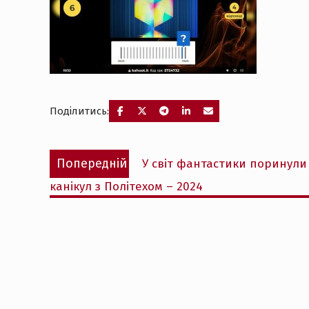
Поділитись:
Навігація
Попередній
Попередній
У світ фантастики поринули 
записів
запис:
канікул з Політехом – 2024