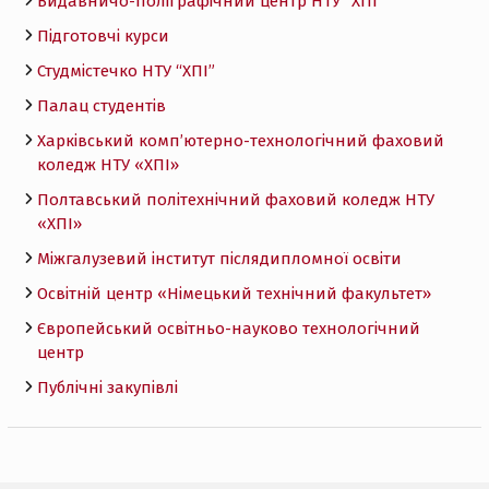
Видавничо-поліграфічний центр НТУ “ХПІ”
Підготовчі курси
Студмістечко НТУ “ХПІ”
Палац студентів
Харківський комп’ютерно-технологічний фаховий
коледж НТУ «ХПI»
Полтавський політехнічний фаховий коледж НТУ
«ХПI»
Міжгалузевий інститут післядипломної освіти
Освітній центр «Німецький технічний факультет»
Європейський освітньо-науково технологічний
центр
Публічні закупівлі