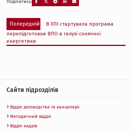
Поділитись:
Навігація
Попередній
Попередній
В ХПІ стартувала програма
записів
запис:
перепідготовки ВПО в галузі сонячної
енергетики
Cайти підрозділів
Відділ діловодства та канцелярії
Методичний відділ
Відділ кадрів