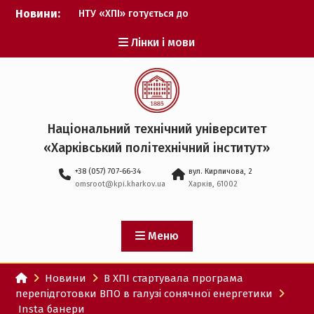
Перейти
Новини:
НТУ «ХПІ» готується до
до
виборів ректора
вмісту
Лінки і мови
Музичні таланти ХПІ
запрошуються на
Всеукраїнський
фестиваль «Червона
рута – 2027»
ХПІ уклав угоду про
Національний технічний університет
партнерство з ДержНДІ
«Харківський політехнічний iнститут»
технологій кібербезпеки
Випускник ХПІ став
+38 (057) 707-66-34
вул. Кирпичова, 2
Головнокомандувачем
omsroot@kpi.kharkov.ua
Харків, 61002
Збройних Сил України
У Верховній Раді за
участю ХПІ обговорили
перспективи українсько-
Меню
іспанського
технологічного
Новини
В ХПІ стартувала програма
партнерства
перепідготовки ВПО в галузі сонячної енергетики
Insta банери