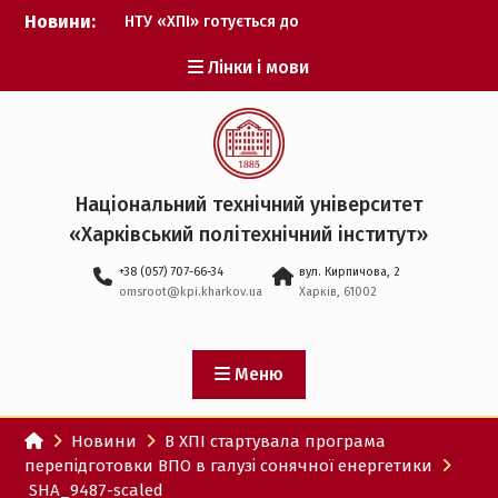
Перейти
Новини:
НТУ «ХПІ» готується до
до
виборів ректора
вмісту
Лінки і мови
Музичні таланти ХПІ
запрошуються на
Всеукраїнський
фестиваль «Червона
рута – 2027»
ХПІ уклав угоду про
Національний технічний університет
партнерство з ДержНДІ
«Харківський політехнічний iнститут»
технологій кібербезпеки
Випускник ХПІ став
+38 (057) 707-66-34
вул. Кирпичова, 2
Головнокомандувачем
omsroot@kpi.kharkov.ua
Харків, 61002
Збройних Сил України
У Верховній Раді за
участю ХПІ обговорили
перспективи українсько-
Меню
іспанського
технологічного
Новини
В ХПІ стартувала програма
партнерства
перепідготовки ВПО в галузі сонячної енергетики
SHA_9487-scaled