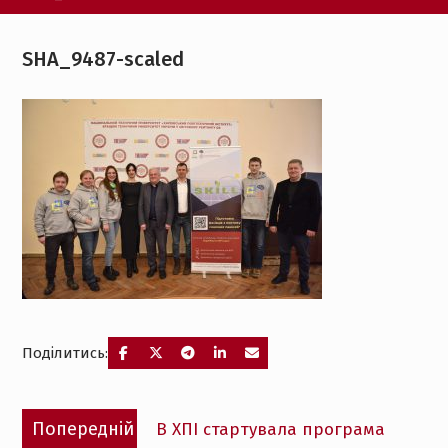
SHA_9487-scaled
Поділитись:
Навігація
Попередній
Попередній
В ХПІ стартувала програма
записів
запис: