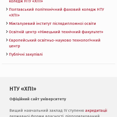
коледж НТУ «ХПI»
Полтавський політехнічний фаховий коледж НТУ
«ХПI»
Міжгалузевий інститут післядипломної освіти
Освітній центр «Німецький технічний факультет»
Європейський освітньо-науково технологічний
центр
Публічні закупівлі
НТУ «ХПІ»
Офіційний сайт університету
Вищий навчальний заклад IV ступеню
акредитації
державної форми власності, підпорядкований