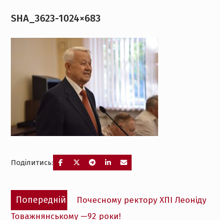
SHA_3623-1024×683
Поділитись:
Навігація
Попередній
Попередній
Почесному ректору ХПІ Леоніду
записів
запис:
Товажнянському —92 роки!