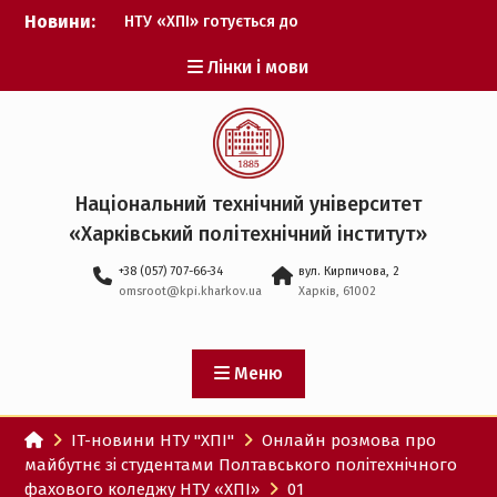
Перейти
Новини:
НТУ «ХПІ» готується до
до
виборів ректора
вмісту
Лінки і мови
Музичні таланти ХПІ
запрошуються на
Всеукраїнський
фестиваль «Червона
рута – 2027»
ХПІ уклав угоду про
Національний технічний університет
партнерство з ДержНДІ
«Харківський політехнічний iнститут»
технологій кібербезпеки
Випускник ХПІ став
+38 (057) 707-66-34
вул. Кирпичова, 2
Головнокомандувачем
omsroot@kpi.kharkov.ua
Харків, 61002
Збройних Сил України
У Верховній Раді за
участю ХПІ обговорили
перспективи українсько-
Меню
іспанського
технологічного
IT-новини НТУ "ХПІ"
Онлайн розмова про
партнерства
майбутнє зі студентами Полтавського політехнічного
фахового коледжу НТУ «ХПІ»
01