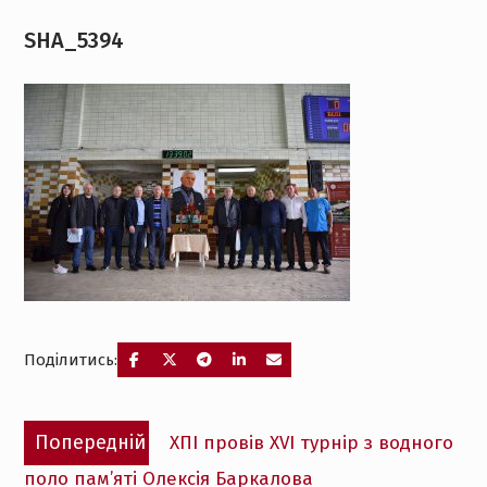
SHA_5394
Поділитись:
Навігація
Попередній
Попередній
ХПІ провів XVI турнір з водного
записів
запис:
поло пам’яті Олексія Баркалова