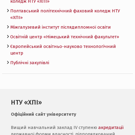
коледж НТУ «ХПI»
Полтавський політехнічний фаховий коледж НТУ
«ХПI»
Міжгалузевий інститут післядипломної освіти
Освітній центр «Німецький технічний факультет»
Європейський освітньо-науково технологічний
центр
Публічні закупівлі
НТУ «ХПІ»
Офіційний сайт університету
Вищий навчальний заклад IV ступеню
акредитації
державної форми власності, підпорядкований