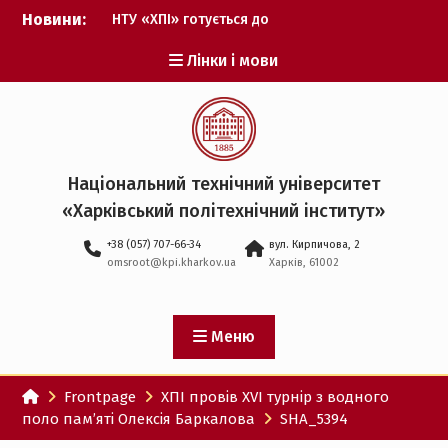
Перейти
Новини:
НТУ «ХПІ» готується до
до
виборів ректора
вмісту
Лінки і мови
Музичні таланти ХПІ
запрошуються на
Всеукраїнський
фестиваль «Червона
рута – 2027»
ХПІ уклав угоду про
Національний технічний університет
партнерство з ДержНДІ
«Харківський політехнічний iнститут»
технологій кібербезпеки
Випускник ХПІ став
+38 (057) 707-66-34
вул. Кирпичова, 2
Головнокомандувачем
omsroot@kpi.kharkov.ua
Харків, 61002
Збройних Сил України
У Верховній Раді за
участю ХПІ обговорили
перспективи українсько-
Меню
іспанського
технологічного
Frontpage
ХПІ провів XVI турнір з водного
партнерства
поло пам’яті Олексія Баркалова
SHA_5394