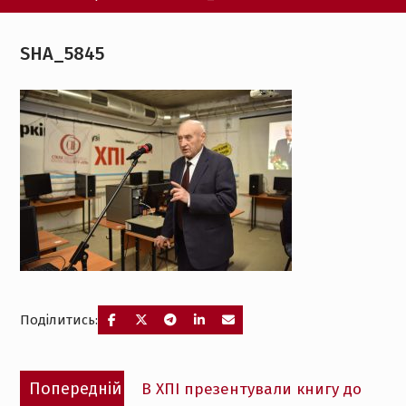
SHA_5845
Поділитись:
Навігація
Попередній
Попередній
В ХПІ презентували книгу до
записів
запис: