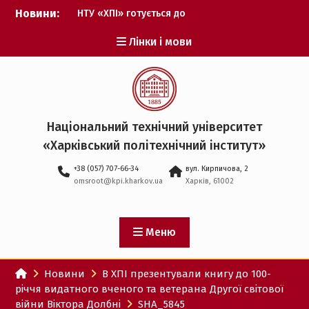
Перейти
Новини:
НТУ «ХПІ» готується до
до
виборів ректора
вмісту
Лінки і мови
Музичні таланти ХПІ
запрошуються на
Всеукраїнський
фестиваль «Червона
рута – 2027»
ХПІ уклав угоду про
Національний технічний університет
партнерство з ДержНДІ
«Харківський політехнічний iнститут»
технологій кібербезпеки
Випускник ХПІ став
+38 (057) 707-66-34
вул. Кирпичова, 2
Головнокомандувачем
omsroot@kpi.kharkov.ua
Харків, 61002
Збройних Сил України
У Верховній Раді за
участю ХПІ обговорили
перспективи українсько-
Меню
іспанського
технологічного
Новини
В ХПІ презентували книгу до 100-
партнерства
річчя видатного вченого та ветерана Другої світової
війни Віктора Долбні
SHA_5845