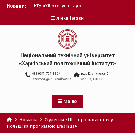
Перейти
Новини:
НТУ «ХПІ» готується до
до
виборів ректора
вмісту
Лінки і мови
Музичні таланти ХПІ
запрошуються на
Всеукраїнський
фестиваль «Червона
рута – 2027»
ХПІ уклав угоду про
Національний технічний університет
партнерство з ДержНДІ
«Харківський політехнічний iнститут»
технологій кібербезпеки
Випускник ХПІ став
+38 (057) 707-66-34
вул. Кирпичова, 2
Головнокомандувачем
omsroot@kpi.kharkov.ua
Харків, 61002
Збройних Сил України
У Верховній Раді за
участю ХПІ обговорили
перспективи українсько-
Меню
іспанського
технологічного
Новини
Студенти ХПІ – про навчання у
партнерства
Польщі за програмою Erasmus+