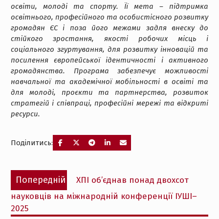
освіти, молоді та спорту. Її мета – підтримка
освітнього, професійного та особистісного розвитку
громадян ЄС і поза його межами задля внеску до
стійкого зростання, якості робочих місць і
соціального згуртування, для розвитку інновацій та
посилення європейської ідентичності і активного
громадянства. Програма забезпечує можливості
навчальної та академічної мобільності в освіті та
для молоді, проєкти та партнерства, розвиток
стратегій і співпраці, професійні мережі та відкриті
ресурси.
Поділитись:
Навігація
Попередній
Попередній
ХПІ об’єднав понад двохсот
записів
запис:
науковців на міжнародній конференції ІУШІ–
2025