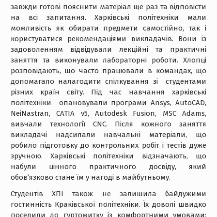
завжди готові пояснити матеріал ще раз та відповісти
на всі запитання. Харківські політехніки мали
можливість як обирати предмети самостійно, так і
користуватися рекомендаціями викладачів. Вони із
задоволенням відвідували лекційні та практичні
заняття та виконували лабораторні роботи. Хлопці
розповідають, що часто працювали в командах, що
допомагало налагодити спілкування зі студентами
різних країн світу. Під час навчання харківські
політехніки опановували програми Ansys, AutoCAD,
NeiNastran, CATIA v5, Autodesk Fusion, MSC Adams,
вивчали технології CNC. Після кожного заняття
викладачі надсилали навчальні матеріали, що
робило підготовку до контрольних робіт і тестів дуже
зручною. Харківські політехніки відзначають, що
набули цінного практичного досвіду, який
обов’язково стане їм у нагоді в майбутньому.
Студентів ХПІ також не залишила байдужими
гостинність Краківської політехніки. Їх доволі швидко
поселили до гуртожитку із комфортними умовами: