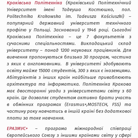
Краківська Політехніка
(Краківський Політехнічний
Університет імені Тадеуша Костюшко, пол.
Politechnika Krakowska im. Tadeusza Kościuszki) –
популярний державний університет технічного
профілю у Польщі. Заснований у 1946 році. Сьогодні
Краківська Політехніка – це 7 факультетів з
сучасними спеціальностями. Викладацький склад
університету – понад 1200 наукових працівників. Для
вивчення пропонуються близько 30 програм, частина
з яких є англомовними.
В університеті здобувають
освіту майже 15000 студентів, 300 з яких є іноземцями.
Абітурієнтів з інших країн найбільше приваблюють
архітектура та інформатика. Політехніка Кракова
має двосторонні угоди з університетами світу з 60
країн. Це дозволяє студентам активно брати участь
в обмінних програмах (Erasmus+,MOSTECH, FSS) та
частину року навчатись в іншій країні без додаткової
плати за таке навчання.
ЕРАЗМУС+
– програма міжнародної співпраці
Європейського Союзу з іншими країнами світу у сфері