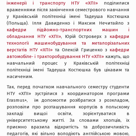
інженерії і транспорту НТУ «ХПІ»
поділилися
враженнями після закінчення семестрового навчання
у Краківській політехніці імені Тадеуша Костюшка
(Польща). Ілля Давиденко і Максим Нечитайло з
кафедри підйомно-транспортних машин і
обладнання НТУ «ХПІ»
, Юрій Островерх з
кафедри
технології машинобудування та металорізальних
верстатів НТУ «ХПІ»
та Олексій Гриценко з
кафедри
автомобіле- і тракторобудування НТУ «ХПІ»
кажуть, що
навчальний процес у Краківській політехніці
політехніці імені Тадеуша Костюшка був цікавим та
насиченим.
Так, перед початком навчального семестру студенти
НТУ «ХПІ» зустрілися з координатором програми
Erasmus+, їм допомогли розібратися з розкладом,
розповіли про розташування корпусів в польскому
закладі вищої освіти, зорієнтуватися в
університетському житті. За словами хлопців, їх
приємно вразила відкритість та доброзичливість
педагогів, які вільно володіють англійською мовою,