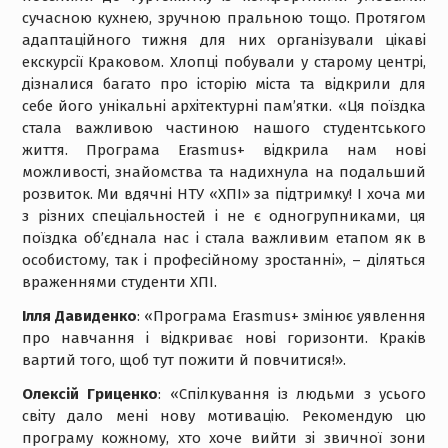
сучасною кухнею, зручною пральною тощо. Протягом
адаптаційного тижня для них організували цікаві
екскурсії Краковом. Хлопці побували у старому центрі,
дізналися багато про історію міста та відкрили для
себе його унікальні архітектурні пам’ятки. «Ця поїздка
стала важливою частиною нашого студентського
життя. Програма Erasmus+ відкрила нам нові
можливості, знайомства та надихнула на подальший
розвиток. Ми вдячні НТУ «ХПІ» за підтримку! І хоча ми
з різних спеціальностей і не є одногрупниками, ця
поїздка об’єднала нас і стала важливим етапом як в
особистому, так і професійному зростанні», – діляться
враженнями студенти ХПІ.
Ілля
Давиденко
: «Програма Erasmus+ змінює уявлення
про навчання і відкриває нові горизонти. Краків
вартий того, щоб тут пожити й повчитися!».
Олексій
Гриценко
: «Спілкування із людьми з усього
світу дало мені нову мотивацію. Рекомендую цю
програму кожному, хто хоче вийти зі звичної зони