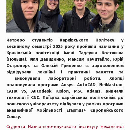
Четверо студентів Харківського Політеху у
весняному семестрі 2025 року пройшли навчання у
Краківській політехніці імені Тадеуша Костюшка
(Польща). Ілля Давиденко, Максим Нечитайло, Юрій
Островерх та Олексій Гриценко із задоволенням
відвідували лекційні і практичні заняття та
виконували лабораторні роботи. Хлопці
опановували програми Ansys, AutoCAD, NeiNastran,
CATIA v5, Autodesk Fusion, MSC Adams, вивчали
технології CNC. Поїздка харківських політехніків до
польского університету відбулася у рамках програми
академічної мобільності Erasmus+ Європейського
Союзу.
Студенти Навчально-наукового інституту механічної