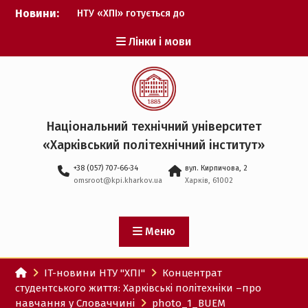
Перейти
Новини:
НТУ «ХПІ» готується до
до
виборів ректора
вмісту
Лінки і мови
Музичні таланти ХПІ
запрошуються на
Всеукраїнський
фестиваль «Червона
рута – 2027»
ХПІ уклав угоду про
Національний технічний університет
партнерство з ДержНДІ
«Харківський політехнічний iнститут»
технологій кібербезпеки
Випускник ХПІ став
+38 (057) 707-66-34
вул. Кирпичова, 2
Головнокомандувачем
omsroot@kpi.kharkov.ua
Харків, 61002
Збройних Сил України
У Верховній Раді за
участю ХПІ обговорили
перспективи українсько-
Меню
іспанського
технологічного
IT-новини НТУ "ХПІ"
Концентрат
партнерства
студентського життя: Харківські політехніки –про
навчання у Словаччині
photo_1_BUEM