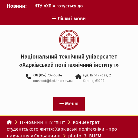
Перейти
Новини:
НТУ «ХПІ» готується до
до
виборів ректора
вмісту
Лінки і мови
Музичні таланти ХПІ
запрошуються на
Всеукраїнський
фестиваль «Червона
рута – 2027»
ХПІ уклав угоду про
Національний технічний університет
партнерство з ДержНДІ
«Харківський політехнічний iнститут»
технологій кібербезпеки
Випускник ХПІ став
+38 (057) 707-66-34
вул. Кирпичова, 2
Головнокомандувачем
omsroot@kpi.kharkov.ua
Харків, 61002
Збройних Сил України
У Верховній Раді за
участю ХПІ обговорили
перспективи українсько-
Меню
іспанського
технологічного
IT-новини НТУ "ХПІ"
Концентрат
партнерства
студентського життя: Харківські політехніки –про
навчання у Словаччині
photo_3_BUEM