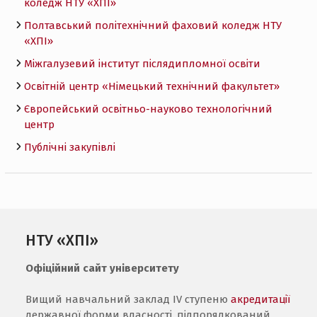
коледж НТУ «ХПI»
Полтавський політехнічний фаховий коледж НТУ
«ХПI»
Міжгалузевий інститут післядипломної освіти
Освітній центр «Німецький технічний факультет»
Європейський освітньо-науково технологічний
центр
Публічні закупівлі
НТУ «ХПІ»
Офіційний сайт університету
Вищий навчальний заклад IV ступеню
акредитації
державної форми власності, підпорядкований