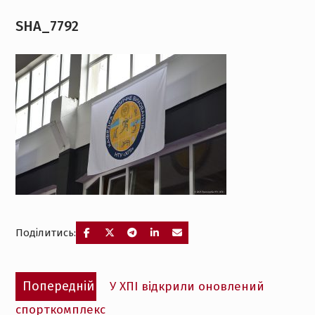
SHA_7792
Поділитись:
Навігація
Попередній
Попередній
У ХПІ відкрили оновлений
записів
запис:
спорткомплекс