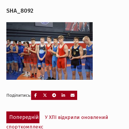
SHA_8092
Поділитись:
Навігація
Попередній
Попередній
У ХПІ відкрили оновлений
записів
запис:
спорткомплекс