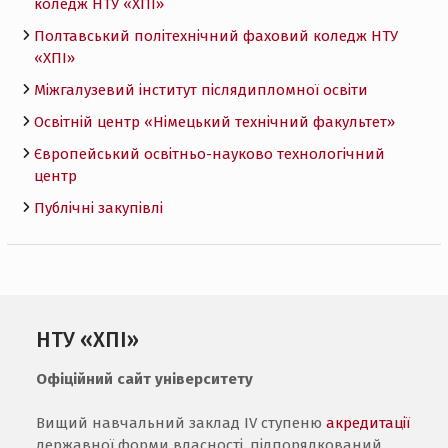
коледж НТУ «ХПI»
Полтавський політехнічний фаховий коледж НТУ
«ХПI»
Міжгалузевий інститут післядипломної освіти
Освітній центр «Німецький технічний факультет»
Європейський освітньо-науково технологічний
центр
Публічні закупівлі
НТУ «ХПІ»
Офіційний сайт університету
Вищий навчальний заклад IV ступеню
акредитації
державної форми власності, підпорядкований