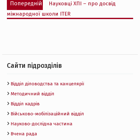
Попередній
Попередній
Науковці ХПІ – про досвід
записів
запис:
міжнародної школи ITER
Cайти підрозділів
Відділ діловодства та канцелярії
Методичний відділ
Відділ кадрів
Військово-мобілізаційний відділ
Науково-дослідна частина
Вчена рада