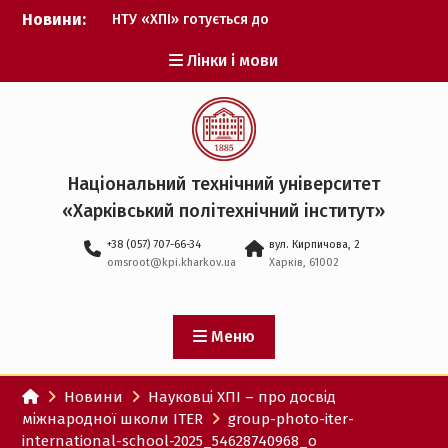
Перейти
Новини:
НТУ «ХПІ» готується до
до
виборів ректора
вмісту
Лінки і мови
Музичні таланти ХПІ
запрошуються на
Всеукраїнський
фестиваль «Червона
рута – 2027»
ХПІ уклав угоду про
Національний технічний університет
партнерство з ДержНДІ
«Харківський політехнічний iнститут»
технологій кібербезпеки
Випускник ХПІ став
+38 (057) 707-66-34
вул. Кирпичова, 2
Головнокомандувачем
omsroot@kpi.kharkov.ua
Харків, 61002
Збройних Сил України
У Верховній Раді за
участю ХПІ обговорили
перспективи українсько-
Меню
іспанського
технологічного
Новини
Науковці ХПІ – про досвід
партнерства
міжнародної школи ITER
group-photo-iter-
international-school-2025_54628740968_o