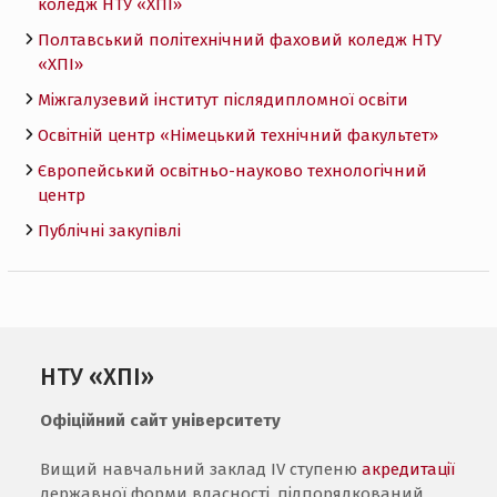
коледж НТУ «ХПI»
Полтавський політехнічний фаховий коледж НТУ
«ХПI»
Міжгалузевий інститут післядипломної освіти
Освітній центр «Німецький технічний факультет»
Європейський освітньо-науково технологічний
центр
Публічні закупівлі
НТУ «ХПІ»
Офіційний сайт університету
Вищий навчальний заклад IV ступеню
акредитації
державної форми власності, підпорядкований