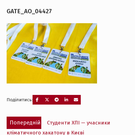
GATE_AO_04427
Поділитись:
Навігація
Попередній
Попередній
Студенти ХПІ — учасники
записів
запис:
кліматичного хакатону в Києві