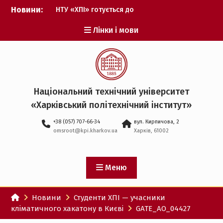
Перейти
Новини:
НТУ «ХПІ» готується до
до
виборів ректора
вмісту
Лінки і мови
Музичні таланти ХПІ
запрошуються на
Всеукраїнський
фестиваль «Червона
рута – 2027»
ХПІ уклав угоду про
Національний технічний університет
партнерство з ДержНДІ
«Харківський політехнічний iнститут»
технологій кібербезпеки
Випускник ХПІ став
+38 (057) 707-66-34
вул. Кирпичова, 2
Головнокомандувачем
omsroot@kpi.kharkov.ua
Харків, 61002
Збройних Сил України
У Верховній Раді за
участю ХПІ обговорили
перспективи українсько-
Меню
іспанського
технологічного
Новини
Студенти ХПІ — учасники
партнерства
кліматичного хакатону в Києві
GATE_AO_04427