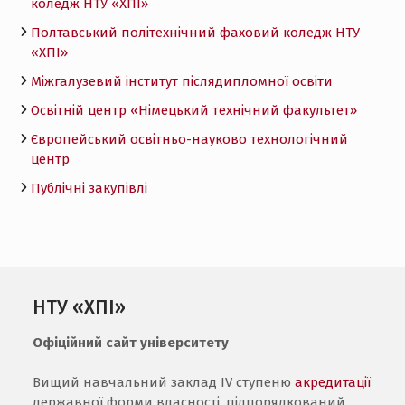
коледж НТУ «ХПI»
Полтавський політехнічний фаховий коледж НТУ
«ХПI»
Міжгалузевий інститут післядипломної освіти
Освітній центр «Німецький технічний факультет»
Європейський освітньо-науково технологічний
центр
Публічні закупівлі
НТУ «ХПІ»
Офіційний сайт університету
Вищий навчальний заклад IV ступеню
акредитації
державної форми власності, підпорядкований