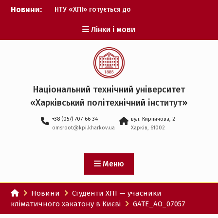
Перейти
Новини:
НТУ «ХПІ» готується до
до
виборів ректора
вмісту
Лінки і мови
Музичні таланти ХПІ
запрошуються на
Всеукраїнський
фестиваль «Червона
рута – 2027»
ХПІ уклав угоду про
Національний технічний університет
партнерство з ДержНДІ
«Харківський політехнічний iнститут»
технологій кібербезпеки
Випускник ХПІ став
+38 (057) 707-66-34
вул. Кирпичова, 2
Головнокомандувачем
omsroot@kpi.kharkov.ua
Харків, 61002
Збройних Сил України
У Верховній Раді за
участю ХПІ обговорили
перспективи українсько-
Меню
іспанського
технологічного
Новини
Студенти ХПІ — учасники
партнерства
кліматичного хакатону в Києві
GATE_AO_07057