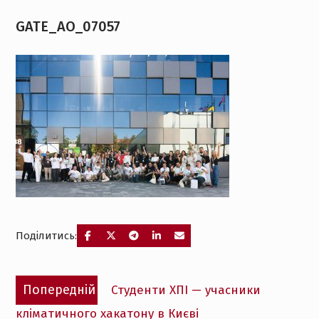
GATE_AO_07057
Поділитись:
Навігація
Попередній
Попередній
Студенти ХПІ — учасники
записів
запис:
кліматичного хакатону в Києві