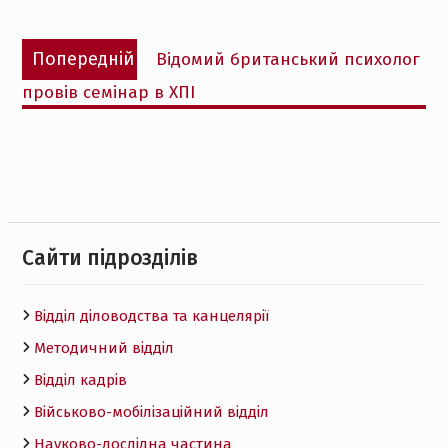
Навігація
Попередній
Попередній
Відомий британський психолог
записів
запис:
провів семінар в ХПІ
Cайти підрозділів
Відділ діловодства та канцелярії
Методичний відділ
Відділ кадрів
Військово-мобілізаційний відділ
Науково-дослідна частина